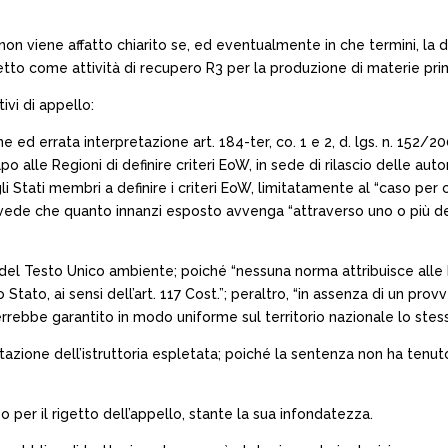
on viene affatto chiarito se, ed eventualmente in che termini, la
ggetto come attività di recupero R3 per la produzione di materie pr
vi di appello:
ne ed errata interpretazione art. 184-ter, co. 1 e 2, d. lgs. n. 152/
le Regioni di definire criteri EoW, in sede di rilascio delle autorizz
 Stati membri a definire i criteri EoW, limitatamente al “caso per
prevede che quanto innanzi esposto avvenga “attraverso uno o più de
6 del Testo Unico ambiente; poiché “nessuna norma attribuisce alle 
tato, ai sensi dell’art. 117 Cost.”; peraltro, “in assenza di un pr
errebbe garantito in modo uniforme sul territorio nazionale lo stess
azione dell’istruttoria espletata; poiché la sentenza non ha tenuto c
uso per il rigetto dell’appello, stante la sua infondatezza.