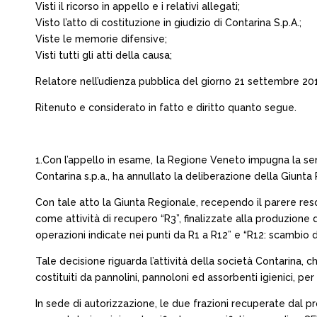
Visti il ricorso in appello e i relativi allegati;
Visto l’atto di costituzione in giudizio di Contarina S.p.A.;
Viste le memorie difensive;
Visti tutti gli atti della causa;
Relatore nell’udienza pubblica del giorno 21 settembre 2017 
Ritenuto e considerato in fatto e diritto quanto segue.
1.Con l’appello in esame, la Regione Veneto impugna la sent
Contarina s.p.a., ha annullato la deliberazione della Giunt
Con tale atto la Giunta Regionale, recependo il parere reso
come attività di recupero “R3”, finalizzate alla produzione d
operazioni indicate nei punti da R1 a R12” e “R12: scambio di 
Tale decisione riguarda l’attività della società Contarina, ch
costituiti da pannolini, pannoloni ed assorbenti igienici, per
In sede di autorizzazione, le due frazioni recuperate dal pro