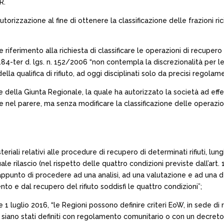
R.
orizzazione al fine di ottenere la classificazione delle frazioni ric
e riferimento alla richiesta di classificare le operazioni di recup
t. 184-ter d. lgs. n. 152/2006 “non contempla la discrezionalità per l
 della qualifica di rifiuto, ad oggi disciplinati solo da precisi regol
 della Giunta Regionale, la quale ha autorizzato la società ad effe
ute nel parere, ma senza modificare la classificazione delle operazi
iali relativi alle procedure di recupero di determinati rifiuti, lungi
ilascio (nel rispetto delle quattro condizioni previste dall’art. 18
appunto di procedere ad una analisi, ad una valutazione e ad una de
o e dal recupero del rifiuto soddisfi le quattro condizioni”;
 luglio 2016, “le Regioni possono definire criteri EoW, in sede di rila
non siano stati definiti con regolamento comunitario o con un decreto