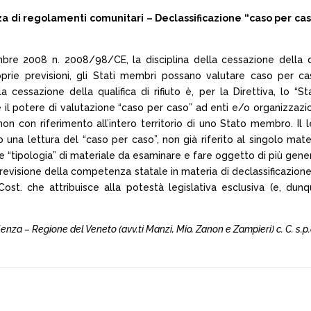
anza di regolamenti comunitari – Declassificazione “caso per c
mbre 2008 n. 2008/98/CE, la disciplina della cessazione della qua
rie previsioni, gli Stati membri possano valutare caso per ca
a cessazione della qualifica di rifiuto è, per la Direttiva, lo “
e il potere di valutazione “caso per caso” ad enti e/o organizzazi
 con riferimento all’intero territorio di uno Stato membro. Il leg
do una lettura del “caso per caso”, non già riferito al singolo ma
 “tipologia” di materiale da esaminare e fare oggetto di più gener
previsione della competenza statale in materia di declassificazione
s) Cost. che attribuisce alla potestà legislativa esclusiva (e, d
rlenza – Regione del Veneto (avv.ti Manzi, Mio, Zanon e Zampieri) c. C. s.p.