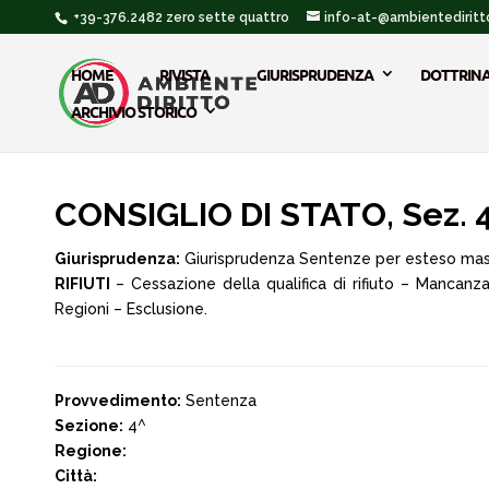
+39-376.2482 zero sette quattro
info-at-@ambientediritto
HOME
RIVISTA
GIURISPRUDENZA
DOTTRIN
ARCHIVIO STORICO
CONSIGLIO DI STATO, Sez. 4^
Giurisprudenza:
Giurisprudenza Sentenze per esteso ma
RIFIUTI
– Cessazione della qualifica di rifiuto – Mancan
Regioni – Esclusione.
Provvedimento:
Sentenza
Sezione:
4^
Regione:
Città: