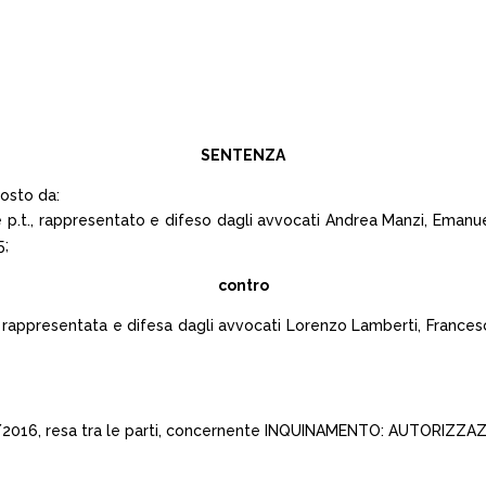
SENTENZA
posto da:
p.t., rappresentato e difeso dagli avvocati Andrea Manzi, Emanuel
5;
contro
., rappresentata e difesa dagli avvocati Lorenzo Lamberti, France
1422/2016, resa tra le parti, concernente INQUINAMENTO: AUTORI