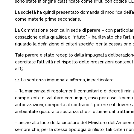
sono state in origine classificate come rifiuti con codice CE
La società ha quindi presentato domanda di modifica dell’aut
come materie prime secondarie.
La Commissione tecnica, in sede di parere – con particolar
cessazione della qualifica di “rifiuto” – ha rilevato che l’ar
riguardo la definizione di criteri specifici per la cessazione
Tale parere è stato recepito dalla impugnata deliberazione
esercitate l’attività nel rispetto delle prescrizioni conten
a R3.
1.1.La sentenza impugnata afferma, in particolare:
– “la mancanza di regolamenti comunitari o di decreti minister
competente di valutare comunque, caso per caso, l’eventuale r
autorizzazioni, comporta al contrario il potere e il dovere 
ambientale qualora la sostanza che si ottiene dal trattament
– anche alla luce della circolare del Ministero dell’Ambiente 1
sempre che, per la stessa tipologia di rifiuto, tali criteri 