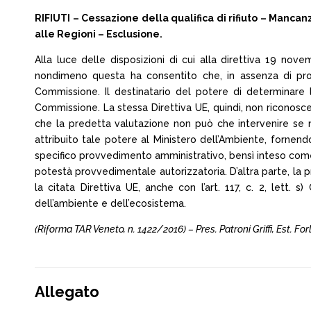
RIFIUTI – Cessazione della qualifica di rifiuto – Manc
alle Regioni – Esclusione.
Alla luce delle disposizioni di cui alla direttiva 19 nove
nondimeno questa ha consentito che, in assenza di prop
Commissione. Il destinatario del potere di determinare l
Commissione. La stessa Direttiva UE, quindi, non riconosc
che la predetta valutazione non può che intervenire se non
attribuito tale potere al Ministero dell’Ambiente, fornen
specifico provvedimento amministrativo, bensì inteso come
potestà provvedimentale autorizzatoria. D’altra parte, la 
la citata Direttiva UE, anche con l’art. 117, c. 2, lett. 
dell’ambiente e dell’ecosistema.
(Riforma TAR Veneto, n. 1422/2016) – Pres. Patroni Griffi, Est. Fo
Allegato