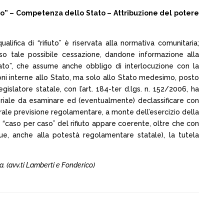
aso” – Competenza dello Stato – Attribuzione del potere
lifica di “rifiuto” è riservata alla normativa comunitaria;
so tale possibile cessazione, dandone informazione alla
Stato”, che assume anche obbligo di interlocuzione con la
oni interne allo Stato, ma solo allo Stato medesimo, posto
islatore statale, con l’art. 184-ter d.lgs. n. 152/2006, ha
teriale da esaminare ed (eventualmente) declassificare con
ale previsione regolamentare, a monte dell’esercizio della
 “caso per caso” del rifiuto appare coerente, oltre che con
unque, anche alla potestà regolamentare statale), la tutela
a. (avv.ti Lamberti e Fonderico)