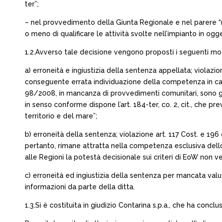
ter”;
– nel provvedimento della Giunta Regionale e nel parere “n
o meno di qualificare le attività svolte nell’impianto in o
1.2.Avverso tale decisione vengono proposti i seguenti moti
a) erroneità e ingiustizia della sentenza appellata; violazio
conseguente errata individuazione della competenza in capo al
98/2008, in mancanza di provvedimenti comunitari, sono gli
in senso conforme dispone l’art. 184-ter, co. 2, cit., che 
territorio e del mare”;
b) erroneità della sentenza; violazione art. 117 Cost. e 19
pertanto, rimane attratta nella competenza esclusiva dello S
alle Regioni la potestà decisionale sui criteri di EoW non v
c) erroneità ed ingiustizia della sentenza per mancata valut
informazioni da parte della ditta.
1.3.Si è costituita in giudizio Contarina s.p.a., che ha concl