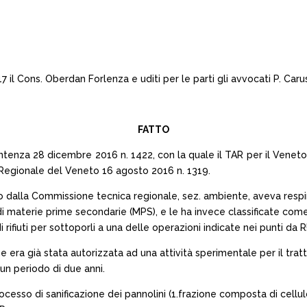
il Cons. Oberdan Forlenza e uditi per le parti gli avvocati P. Carus
FATTO
enza 28 dicembre 2016 n. 1422, con la quale il TAR per il Veneto, 
a Regionale del Veneto 16 agosto 2016 n. 1319.
 dalla Commissione tecnica regionale, sez. ambiente, aveva respinto 
i materie prime secondarie (MPS), e le ha invece classificate come “
rifiuti per sottoporli a una delle operazioni indicate nei punti da R!
e era già stata autorizzata ad una attività sperimentale per il tratta
 un periodo di due anni.
cesso di sanificazione dei pannolini (1.frazione composta di cellulo