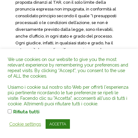
proposta dinanzi al TAR, con il solo limite della
pronuncia espressa non impugnata, in conformità al
consolidato principio secondo il quale “I presupposti
processuali o le condizioni dell’azione, se non è
diversamente previsto dalla legge, sono rilevabili,
anche d’ufficio, in ogni stato e grado del processo.
Ogni giudice, infatti, in qualsiasi stato e grado, ha il
potere e il dovere di verificare se ricorrono le
condizioni cui l’ordinamento subordina la possibilità
We use cookies on our website to give you the most
che egli emetta una decisione nel merito”.
relevant experience by remembering your preferences and
repeat visits. By clicking “Accept”, you consent to the use
Si tratta, del resto, di condizioni all’esercizio del potere
of ALL the cookies.
giurisdizionale che l’ordinamento normalmente
Usiamo i cookie sul nostro sito Web per offrirti l'esperienza
prevede per la tutela di interessi sostanziale di ordine
più pertinente ricordando le tue preferenze se ripeti le
pubblico, sottratti alla disponibilità delle parti, che
visite. Facendo clic su "Accetta", acconsenti all'uso di tutti i
riguardano il contraddittorio e il diritto di difesa (in caso
cookie. Altrimenti puoi rifiutare tutti i cookie.
di rinvio al primo giudice) oppure implicano la
.
Rifiuta tutti
definizione della lite, non assimilabili al difetto di
giurisdizione, neanche quoad effectum, posto che,
Cookie settings
ACCETTA
com’anzi detto, il difetto di giurisdizione impone
semplicemente il differimento della decisione.