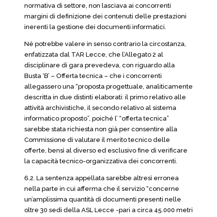
normativa di settore, non lasciava ai concorrenti
margini di definizione dei contenuti delle prestazioni
inerenti la gestione dei documenti informatici.
Né potrebbe valere in senso contrario la circostanza,
enfatizzata dal TAR Lecce, che l’Allegato 2 al
disciplinare di gara prevedeva, con riguardo alla
Busta ‘B’ – Offerta tecnica – che i concorrenti
allegassero una “proposta progettuale, analiticamente
descritta in due distinti elaborati: il primo relativo alle
attività archivistiche, il secondo relativo al sistema
informatico proposto”, poiché l’ “offerta tecnica”
sarebbe stata richiesta non già per consentire alla
Commissione di valutare il merito tecnico delle
offerte, bensì al diverso ed esclusivo fine di verificare
la capacità tecnico-organizzativa dei concorrenti.
6.2. La sentenza appellata sarebbe altresì erronea
nella parte in cui afferma che il servizio “concerne
un’amplissima quantità di documenti presenti nelle
oltre 30 sedi della ASL Lecce -pari a circa 45.000 metri