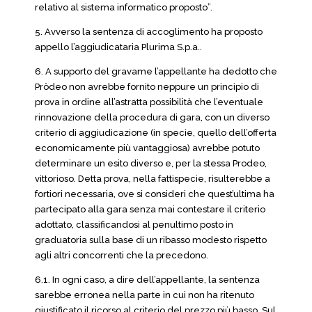
relativo al sistema informatico proposto”.
5. Avverso la sentenza di accoglimento ha proposto
appello l’aggiudicataria Plurima S.p.a..
6. A supporto del gravame l’appellante ha dedotto che
Pròdeo non avrebbe fornito neppure un principio di
prova in ordine all’astratta possibilità che l’eventuale
rinnovazione della procedura di gara, con un diverso
criterio di aggiudicazione (in specie, quello dell’offerta
economicamente più vantaggiosa) avrebbe potuto
determinare un esito diverso e, per la stessa Prodeo,
vittorioso. Detta prova, nella fattispecie, risulterebbe a
fortiori necessaria, ove si consideri che quest’ultima ha
partecipato alla gara senza mai contestare il criterio
adottato, classificandosi al penultimo posto in
graduatoria sulla base di un ribasso modesto rispetto
agli altri concorrenti che la precedono.
6.1. In ogni caso, a dire dell’appellante, la sentenza
sarebbe erronea nella parte in cui non ha ritenuto
giustificato il ricorso al criterio del prezzo più basso. Sul