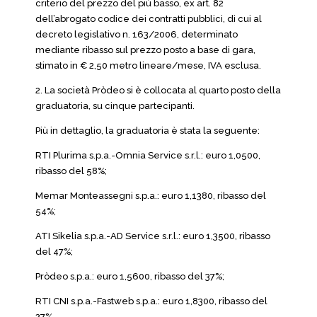
criterio del prezzo del più basso, ex art. 82
dell’abrogato codice dei contratti pubblici, di cui al
decreto legislativo n. 163/2006, determinato
mediante ribasso sul prezzo posto a base di gara,
stimato in € 2,50 metro lineare/mese, IVA esclusa.
2. La società Pròdeo si è collocata al quarto posto della
graduatoria, su cinque partecipanti.
Più in dettaglio, la graduatoria è stata la seguente:
RTI Plurima s.p.a.-Omnia Service s.r.l.: euro 1,0500,
ribasso del 58%;
Memar Monteassegni s.p.a.: euro 1,1380, ribasso del
54%;
ATI Sikelia s.p.a.-AD Service s.r.l.: euro 1,3500, ribasso
del 47%;
Pròdeo s.p.a.: euro 1,5600, ribasso del 37%;
RTI CNI s.p.a.-Fastweb s.p.a.: euro 1,8300, ribasso del
27%.