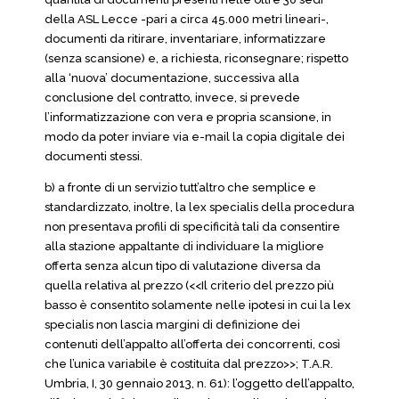
della ASL Lecce -pari a circa 45.000 metri lineari-,
documenti da ritirare, inventariare, informatizzare
(senza scansione) e, a richiesta, riconsegnare; rispetto
alla ‘nuova’ documentazione, successiva alla
conclusione del contratto, invece, si prevede
l’informatizzazione con vera e propria scansione, in
modo da poter inviare via e-mail la copia digitale dei
documenti stessi.
b) a fronte di un servizio tutt’altro che semplice e
standardizzato, inoltre, la lex specialis della procedura
non presentava profili di specificità tali da consentire
alla stazione appaltante di individuare la migliore
offerta senza alcun tipo di valutazione diversa da
quella relativa al prezzo (<<Il criterio del prezzo più
basso è consentito solamente nelle ipotesi in cui la lex
specialis non lascia margini di definizione dei
contenuti dell’appalto all’offerta dei concorrenti, così
che l’unica variabile è costituita dal prezzo>>; T.A.R.
Umbria, I, 30 gennaio 2013, n. 61): l’oggetto dell’appalto,