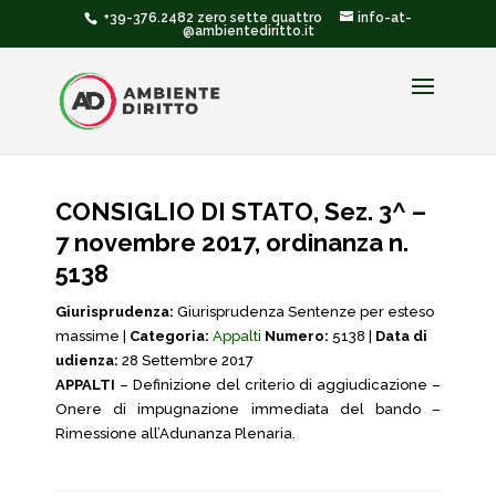
+39-376.2482 zero sette quattro
info-at-
@ambientediritto.it
CONSIGLIO DI STATO, Sez. 3^ –
7 novembre 2017, ordinanza n.
5138
Giurisprudenza:
Giurisprudenza Sentenze per esteso
massime |
Categoria:
Appalti
Numero:
5138 |
Data di
udienza:
28 Settembre 2017
APPALTI
– Definizione del criterio di aggiudicazione –
Onere di impugnazione immediata del bando –
Rimessione all’Adunanza Plenaria.