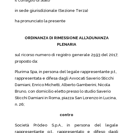
Il Consiglio di Stato
in sede giurisdizionale (Sezione Terza)
ha pronunciato la presente
ORDINANZA DI RIMESSIONE ALL’ADUNANZA
PLENARIA
sul ricorso numero di registro generale 2593 del 2017,
proposto da:
Plurima Spa, in persona del legale rappresentante p.t.,
rappresentata e difesa dagli Avvocati Saverio Sticchi
Damiani, Enrico Michetti, Alberto Gamberini, Nicola
Bruno, con domicilio eletto presso lo studio Saverio
Sticchi Damiani in Roma, piazza San Lorenzo in Lucina,
n. 26;
contro
Società Pròdeo S.p.A., in persona del legale
rappresentante p.t., rappresentato e difeso dagli