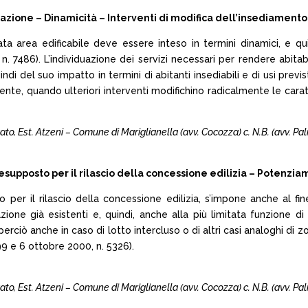
ione – Dinamicità – Interventi di modifica dell’insediamento
a area edificabile deve essere inteso in termini dinamici, e qu
010, n. 7486). L’individuazione dei servizi necessari per rendere a
di del suo impatto in termini di abitanti insediabili e di usi previ
nte, quando ulteriori interventi modifichino radicalmente le carat
to, Est. Atzeni – Comune di Mariglianella (avv. Cocozza) c. N.B. (avv. Pa
upposto per il rilascio della concessione edilizia – Potenziame
o per il rilascio della concessione edilizia, s’impone anche al 
azione già esistenti e, quindi, anche alla più limitata funzion
ciò anche in caso di lotto intercluso o di altri casi analoghi di zon
9 e 6 ottobre 2000, n. 5326).
to, Est. Atzeni – Comune di Mariglianella (avv. Cocozza) c. N.B. (avv. Pa