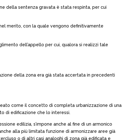
one della sentenza gravata è stata respinta, per cui
e nel merito, con la quale vengono definitivamente
limento dell’appello per cui, qualora si realizzi tale
azione della zona era già stata accertata in precedenti
olineato come il concetto di completa urbanizzazione di una
o di edificazione che lo interessi.
essione edilizia, s’impone anche al fine di un armonico
anche alla più limitata funzione di armonizzare aree già
cluso o di altri casi analoghi di zona già edificata e