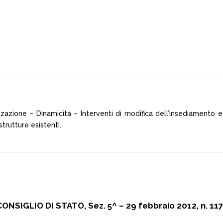
zione – Dinamicità – Interventi di modifica dell’insediamento es
trutture esistenti.
ONSIGLIO DI STATO, Sez. 5^ – 29 febbraio 2012, n. 11