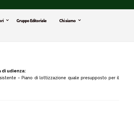
ri
Gruppo Editoriale
Chi siamo
 di udienza:
istente – Piano di lottizzazione quale presupposto per il