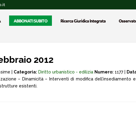
.it
A
ABBONATI SUBITO
Ricerca Giuridica Integrata
Osservato
ebbraio 2012
ssime |
Categoria:
Diritto urbanistico - edilizia
Numero:
1177 |
Data
zione – Dinamicità – Interventi di modifica dell’insediamento es
trutture esistenti.