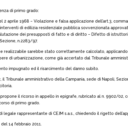
tenza di primo grado:
 del 2 aprile 1968 – Violazione e falsa applicazione dell’art.3, com
interventi di edilizia residenziale pubblica sovvenzionata approvat
tazione dei presupposti di fatto e di diritto – Difetto di istruttor
 Sezione, n.2283/97.
e realizzabile sarebbe stato correttamente calcolato, applicando l’
pere di urbanizzazione, come già accertato dal Tribunale amministr
ento impugnato ed il risarcimento del danno subito.
 il Tribunale amministrativo della Campania, sede di Napoli, Sezion
itoria.
propone il ricorso in appello in epigrafe, rubricato al n. 9902/02,
corso di primo grado.
à di legale rappresentante di CE.IM s.a.s., chiedendo il rigetto dell’ap
 del 14 febbraio 2011.