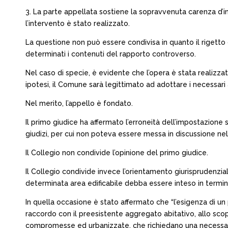
3. La parte appellata sostiene la sopravvenuta carenza d’in
l’intervento è stato realizzato.
La questione non può essere condivisa in quanto il rigetto 
determinati i contenuti del rapporto controverso.
Nel caso di specie, è evidente che l’opera è stata realizzata
ipotesi, il Comune sarà legittimato ad adottare i necessari 
Nel merito, l’appello è fondato.
Il primo giudice ha affermato l’erroneità dell’impostazion
giudizi, per cui non poteva essere messa in discussione ne
Il Collegio non condivide l’opinione del primo giudice.
Il Collegio condivide invece l’orientamento giurisprudenzial
determinata area edificabile debba essere inteso in termini 
In quella occasione è stato affermato che “l’esigenza di un 
raccordo con il preesistente aggregato abitativo, allo scop
compromesse ed urbanizzate, che richiedano una necessaria p