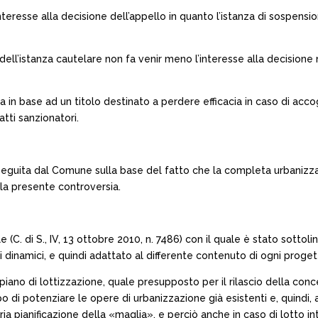
teresse alla decisione dell’appello in quanto l’istanza di sospensi
dell’istanza cautelare non fa venir meno l’interesse alla decision
 in base ad un titolo destinato a perdere efficacia in caso di accog
atti sanzionatori.
e seguita dal Comune sulla base del fatto che la completa urbanizz
lla presente controversia.
e (C. di S., IV, 13 ottobre 2010, n. 7486) con il quale è stato sott
dinamici, e quindi adattato al differente contenuto di ogni progett
piano di lottizzazione, quale presupposto per il rilascio della conc
o di potenziare le opere di urbanizzazione già esistenti e, quindi, 
ianificazione della «maglia», e perciò anche in caso di lotto inter