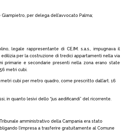
 e Giampietro, per delega dell’avvocato Palma;
lino, legale rappresentante di CE.IM. s.a.s., impugnava il
edilizia per la costruzione di tredici appartamenti nella via
ni primarie e secondarie presenti nella zona erano state
56 metri cubi.
58 metri cubi per metro quadro, come prescritto dall’art. 16
i, in quanto lesivi dello “jus aedificandi” del ricorrente.
 Tribunale amministrativo della Campania era stato
bbligando l’impresa a trasferire gratuitamente al Comune