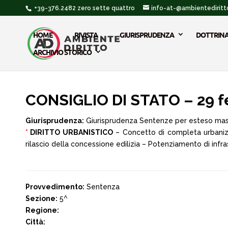
+39-376.2482 zero sette quattro
info-at-@ambientediritto
HOME
RIVISTA
GIURISPRUDENZA
DOTTRIN
ARCHIVIO STORICO
CONSIGLIO DI STATO – 29 f
Giurisprudenza:
Giurisprudenza Sentenze per esteso ma
*
DIRITTO URBANISTICO
– Concetto di completa urbanizza
rilascio della concessione edilizia – Potenziamento di infras
Provvedimento:
Sentenza
Sezione:
5^
Regione:
Città: