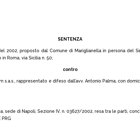
SENTENZA
del 2002, proposto dal Comune di Mariglianella in persona del Sin
in Roma, via Sicilia n. 50;
contro
m s.a.s., rappresentato e difeso dall’avv. Antonio Palma, con domicil
a, sede di Napoli, Sezione IV, n. 03627/2002, resa tra le parti, 
E PRG