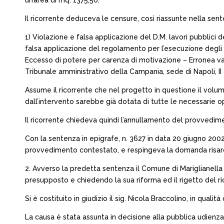
un’area di mq. 1375,50.
Il ricorrente deduceva le censure, così riassunte nella sen
1) Violazione e falsa applicazione del D.M. lavori pubblici
falsa applicazione del regolamento per l’esecuzione degli 
Eccesso di potere per carenza di motivazione – Erronea valu
Tribunale amministrativo della Campania, sede di Napoli, II
Assume il ricorrente che nel progetto in questione il volum
dall’intervento sarebbe già dotata di tutte le necessarie o
Il ricorrente chiedeva quindi l’annullamento del provvedim
Con la sentenza in epigrafe, n. 3627 in data 20 giugno 2002,
provvedimento contestato, e respingeva la domanda risarc
2. Avverso la predetta sentenza il Comune di Mariglianella 
presupposto e chiedendo la sua riforma ed il rigetto del ri
Si è costituito in giudizio il sig. Nicola Braccolino, in qualit
La causa è stata assunta in decisione alla pubblica udienza