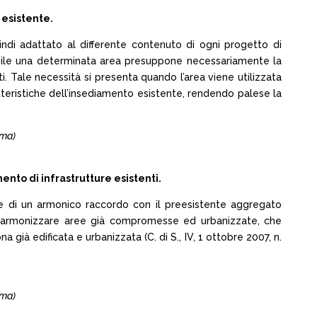
 esistente.
indi adattato al differente contenuto di ogni progetto di
bitabile una determinata area presuppone necessariamente la
sti. Tale necessità si presenta quando l’area viene utilizzata
teristiche dell’insediamento esistente, rendendo palese la
lma)
nto di infrastrutture esistenti.
fine di un armonico raccordo con il preesistente aggregato
e di armonizzare aree già compromesse ed urbanizzate, che
a già edificata e urbanizzata (C. di S., IV, 1 ottobre 2007, n.
lma)