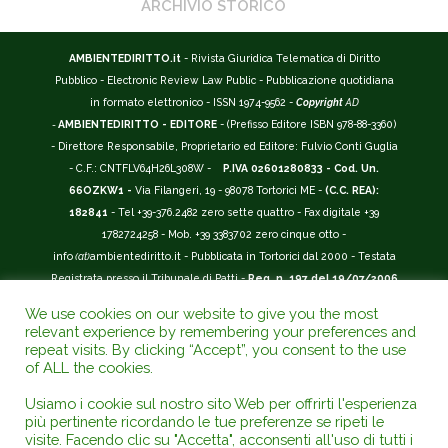
ARCHIVIO STORICO
AMBIENTEDIRITTO.it
- Rivista Giuridica Telematica di Diritto
Pubblico - Electronic Review Law Public - Pubblicazione quotidiana
in formato elettronico - ISSN 1974-9562 -
Copyright
AD
-
AMBIENTEDIRITTO - EDITORE
- (Prefisso Editore ISBN 978-88-3360)
- Direttore Responsabile, Proprietario ed Editore: Fulvio Conti Guglia
- C.F.: CNTFLV64H26L308W -
P.IVA 02601280833 - Cod. Un.
66OZKW1 -
Via Filangeri, 19 - 98078 Tortorici ME -
(C.C. REA):
182841
- Tel +39-376.2482 zero sette quattro - Fax digitale +39
1782724258 - Mob. +39 3383702 zero cinque otto -
info
(at)
ambientediritto.it - Pubblicata in Tortorici dal 2000 - Testata
Registrata presso il Tribunale di Patti -
Reg. n. 197 del 19/07/2006
-
(BarCode 9 771974 956204)
-
R.O.C. n. 44135.
We use cookies on our website to give you the most
__________
relevant experience by remembering your preferences and
La Rivista Giuridica
AMBIENTEDIRITTO.IT
-
ISSN 1974-9562
è
repeat visits. By clicking “Accept”, you consent to the use
of ALL the cookies.
riconosciuta ed inserita nell'Area 12 - (
Classe A
) -
Riviste Scientifiche
Giuridiche.
ANVUR
: Agenzia Nazionale di Valutazione del Sistema
Usiamo i cookie sul nostro sito Web per offrirti l'esperienza
Universitario e della Ricerca (D.P.R. n.76/2010). Valutazione della Qualità della
più pertinente ricordando le tue preferenze se ripeti le
Ricerca (
VQR
); Autovalutazione, Valutazione periodica, Accreditamento (
AVA
);
visite. Facendo clic su "Accetta", acconsenti all'uso di tutti i