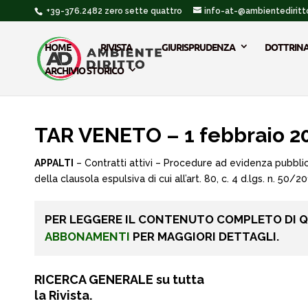
+39-376.2482 zero sette quattro
info-at-@ambientediritto
HOME
RIVISTA
GIURISPRUDENZA
DOTTRIN
ARCHIVIO STORICO
TAR VENETO – 1 febbraio 2
APPALTI
– Contratti attivi – Procedure ad evidenza pubblic
della clausola espulsiva di cui all’art. 80, c. 4 d.lgs. n. 50/20
PER LEGGERE IL CONTENUTO COMPLETO DI 
ABBONAMENTI
PER MAGGIORI DETTAGLI.
RICERCA GENERALE su tutta
la Rivista.