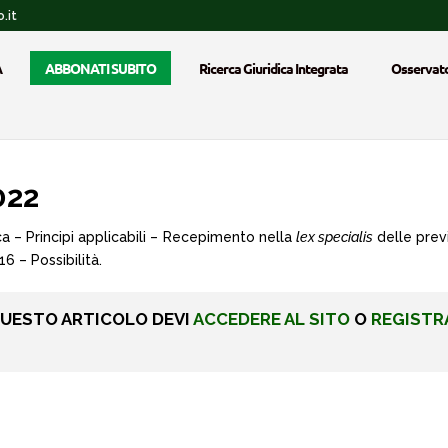
.it
A
ABBONATI SUBITO
Ricerca Giuridica Integrata
Osservato
022
a – Principi applicabili – Recepimento nella
lex specialis
delle previ
16 – Possibilità.
QUESTO ARTICOLO DEVI
ACCEDERE AL SITO
O
REGISTR