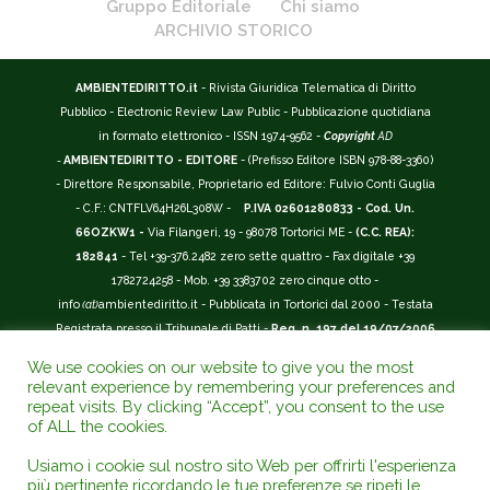
Gruppo Editoriale
Chi siamo
ARCHIVIO STORICO
AMBIENTEDIRITTO.it
- Rivista Giuridica Telematica di Diritto
Pubblico - Electronic Review Law Public - Pubblicazione quotidiana
in formato elettronico - ISSN 1974-9562 -
Copyright
AD
-
AMBIENTEDIRITTO - EDITORE
- (Prefisso Editore ISBN 978-88-3360)
- Direttore Responsabile, Proprietario ed Editore: Fulvio Conti Guglia
- C.F.: CNTFLV64H26L308W -
P.IVA 02601280833 - Cod. Un.
66OZKW1 -
Via Filangeri, 19 - 98078 Tortorici ME -
(C.C. REA):
182841
- Tel +39-376.2482 zero sette quattro - Fax digitale +39
1782724258 - Mob. +39 3383702 zero cinque otto -
info
(at)
ambientediritto.it - Pubblicata in Tortorici dal 2000 - Testata
Registrata presso il Tribunale di Patti -
Reg. n. 197 del 19/07/2006
-
(BarCode 9 771974 956204)
-
R.O.C. n. 44135.
We use cookies on our website to give you the most
__________
relevant experience by remembering your preferences and
La Rivista Giuridica
AMBIENTEDIRITTO.IT
-
ISSN 1974-9562
è
repeat visits. By clicking “Accept”, you consent to the use
of ALL the cookies.
riconosciuta ed inserita nell'Area 12 - (
Classe A
) -
Riviste Scientifiche
Giuridiche.
ANVUR
: Agenzia Nazionale di Valutazione del Sistema
Usiamo i cookie sul nostro sito Web per offrirti l'esperienza
Universitario e della Ricerca (D.P.R. n.76/2010). Valutazione della Qualità della
più pertinente ricordando le tue preferenze se ripeti le