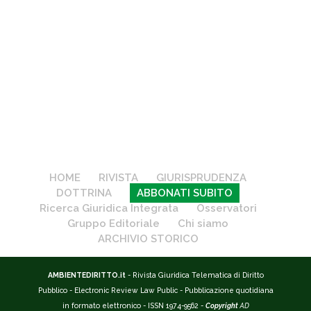
HOME
RIVISTA
GIURISPRUDENZA
DOTTRINA
ABBONATI SUBITO
Ricerca Giuridica Integrata
Osservatori
Gruppo Editoriale
Chi siamo
ARCHIVIO STORICO
AMBIENTEDIRITTO.it
- Rivista Giuridica Telematica di Diritto
Pubblico - Electronic Review Law Public - Pubblicazione quotidiana
in formato elettronico - ISSN 1974-9562 -
Copyright
AD