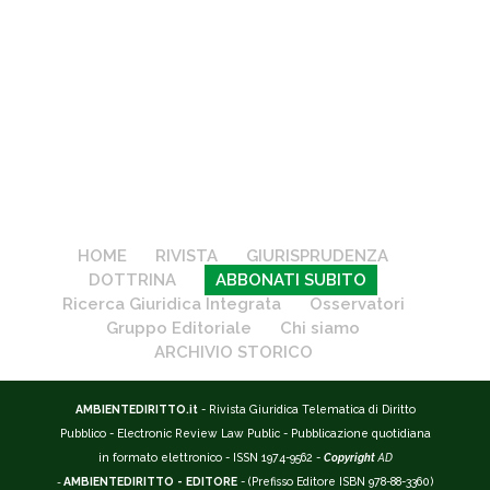
HOME
RIVISTA
GIURISPRUDENZA
DOTTRINA
ABBONATI SUBITO
Ricerca Giuridica Integrata
Osservatori
Gruppo Editoriale
Chi siamo
ARCHIVIO STORICO
AMBIENTEDIRITTO.it
- Rivista Giuridica Telematica di Diritto
Pubblico - Electronic Review Law Public - Pubblicazione quotidiana
in formato elettronico - ISSN 1974-9562 -
Copyright
AD
-
AMBIENTEDIRITTO - EDITORE
- (Prefisso Editore ISBN 978-88-3360)