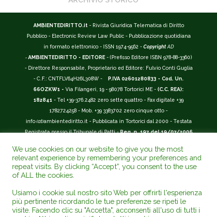
ARCHIVIO STORICO
AMBIENTEDIRITTO.it
- Rivista Giuridica Telematica di Diritto
Pubblico - Electronic Review Law Public - Pubblicazione quotidiana
in formato elettronico - ISSN 1974-9562 -
Copyright
AD
-
AMBIENTEDIRITTO - EDITORE
- (Prefisso Editore ISBN 978-88-3360)
- Direttore Responsabile, Proprietario ed Editore: Fulvio Conti Guglia
- C.F.: CNTFLV64H26L308W -
P.IVA 02601280833 - Cod. Un.
66OZKW1 -
Via Filangeri, 19 - 98078 Tortorici ME -
(C.C. REA):
182841
- Tel +39-376.2482 zero sette quattro - Fax digitale +39
1782724258 - Mob. +39 3383702 zero cinque otto -
info
(at)
ambientediritto.it - Pubblicata in Tortorici dal 2000 - Testata
Registrata presso il Tribunale di Patti -
Reg. n. 197 del 19/07/2006
-
(BarCode 9 771974 956204)
-
R.O.C. n. 44135.
We use cookies on our website to give you the most
__________
relevant experience by remembering your preferences and
La Rivista Giuridica
AMBIENTEDIRITTO.IT
-
ISSN 1974-9562
è
repeat visits. By clicking “Accept”, you consent to the use
of ALL the cookies.
riconosciuta ed inserita nell'Area 12 - (
Classe A
) -
Riviste Scientifiche
Giuridiche.
ANVUR
: Agenzia Nazionale di Valutazione del Sistema
Usiamo i cookie sul nostro sito Web per offrirti l'esperienza
Universitario e della Ricerca (D.P.R. n.76/2010). Valutazione della Qualità della
più pertinente ricordando le tue preferenze se ripeti le
Ricerca (
VQR
); Autovalutazione, Valutazione periodica, Accreditamento (
AVA
);
visite. Facendo clic su "Accetta", acconsenti all'uso di tutti i