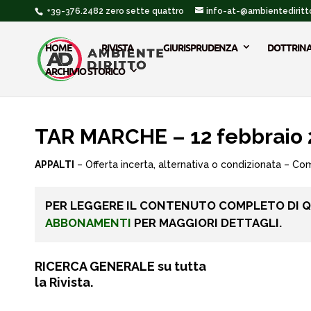
+39-376.2482 zero sette quattro
info-at-@ambientediritto
HOME
RIVISTA
GIURISPRUDENZA
DOTTRIN
ARCHIVIO STORICO
TAR MARCHE – 12 febbraio 
APPALTI
– Offerta incerta, alternativa o condizionata – Com
PER LEGGERE IL CONTENUTO COMPLETO DI 
ABBONAMENTI
PER MAGGIORI DETTAGLI.
RICERCA GENERALE su tutta
la Rivista.