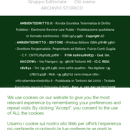
Gruppo Editoriale
Chi siamo
ARCHIVIO STORICO
AMBIENTEDIRITTO.it
- Rivista Giuridica Telematica di Diritto
Pubblico - Electronic Review Law Public - Pubblicazione quotidiana
in formato elettronico - ISSN 1974-9562 -
Copyright
AD
-
AMBIENTEDIRITTO - EDITORE
- (Prefisso Editore ISBN 978-88-3360)
- Direttore Responsabile, Proprietario ed Editore: Fulvio Conti Guglia
- C.F.: CNTFLV64H26L308W -
P.IVA 02601280833 - Cod. Un.
66OZKW1 -
Via Filangeri, 19 - 98078 Tortorici ME -
(C.C. REA):
182841
- Tel +39-376.2482 zero sette quattro - Fax digitale +39
1782724258 - Mob. +39 3383702 zero cinque otto -
info
(at)
ambientediritto.it - Pubblicata in Tortorici dal 2000 - Testata
Registrata presso il Tribunale di Patti -
Reg. n. 197 del 19/07/2006
-
(BarCode 9 771974 956204)
-
R.O.C. n. 44135.
We use cookies on our website to give you the most
__________
relevant experience by remembering your preferences and
La Rivista Giuridica
AMBIENTEDIRITTO.IT
-
ISSN 1974-9562
è
repeat visits. By clicking “Accept”, you consent to the use
of ALL the cookies.
riconosciuta ed inserita nell'Area 12 - (
Classe A
) -
Riviste Scientifiche
Giuridiche.
ANVUR
: Agenzia Nazionale di Valutazione del Sistema
Usiamo i cookie sul nostro sito Web per offrirti l'esperienza
Universitario e della Ricerca (D.P.R. n.76/2010). Valutazione della Qualità della
più pertinente ricordando le tue preferenze se ripeti le