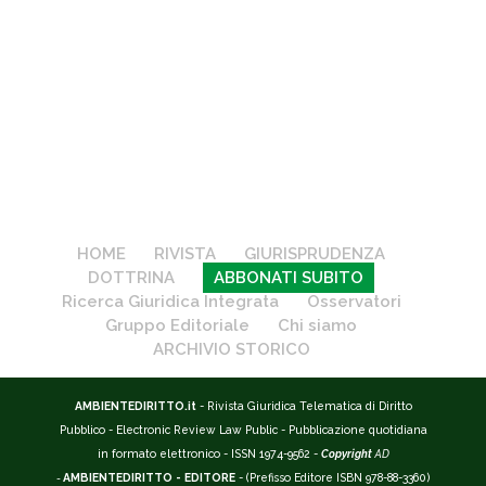
HOME
RIVISTA
GIURISPRUDENZA
DOTTRINA
ABBONATI SUBITO
Ricerca Giuridica Integrata
Osservatori
Gruppo Editoriale
Chi siamo
ARCHIVIO STORICO
AMBIENTEDIRITTO.it
- Rivista Giuridica Telematica di Diritto
Pubblico - Electronic Review Law Public - Pubblicazione quotidiana
in formato elettronico - ISSN 1974-9562 -
Copyright
AD
-
AMBIENTEDIRITTO - EDITORE
- (Prefisso Editore ISBN 978-88-3360)