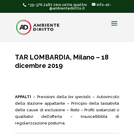
+39-376.2482 zero sette quattro
info-at-
@ambientediritto.it
TAR LOMBARDIA, Milano – 18
dicembre 2019
APPALTI
– Previsioni della
lex specialis
– Autovincolo
della stazione appaltante – Principio della tassatività
delle cause di esclusione –
Ratio
– Profili sostanziali o
qualitativi dell’offerta – Insuscettibilità di
regolarizzazione postuma.