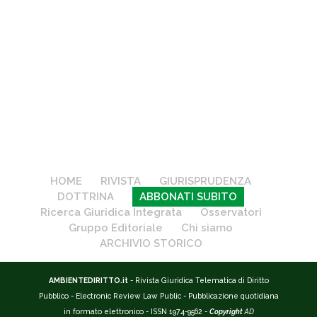
HOME
RIVISTA
GIURISPRUDENZA
DOTTRINA
ABBONATI SUBITO
Ricerca Giuridica Integrata
Osservatori
Gruppo Editoriale
Chi siamo
ARCHIVIO STORICO
AMBIENTEDIRITTO.it
- Rivista Giuridica Telematica di Diritto
Pubblico - Electronic Review Law Public - Pubblicazione quotidiana
in formato elettronico - ISSN 1974-9562 -
Copyright
AD