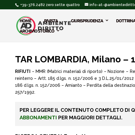
+39-376.2482 zero sette quattro
info-at-@ambientediritto
HOME
RIVISTA
GIURISPRUDENZA
DOTTRIN
ARCHIVIO STORICO
TAR LOMBARDIA, Milano – 
RIFIUTI
– MMR (Matrici materiali di riporto) – Nozione – Req
reinterro – Artt. 185 d.lgs. n. 152/2006 e 3 D.L.25/01/2012 –
186 d.lgs. n. 152/2006 – Amianto – Perdita della destinazione 
257/1992.
PER LEGGERE IL CONTENUTO COMPLETO DI 
ABBONAMENTI
PER MAGGIORI DETTAGLI.