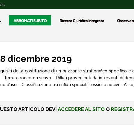
.it
A
ABBONATI SUBITO
Ricerca Giuridica Integrata
Osservato
18 dicembre 2019
uisiti della costituzione di un orizzonte stratigrafico specifico e
 Terre e rocce da scavo – Rifiuti provenienti da interventi di demol
d’uso – Classificazione tra i rifiuti speciali, tossici e nocivi – Asso
QUESTO ARTICOLO DEVI
ACCEDERE AL SITO
O
REGISTR