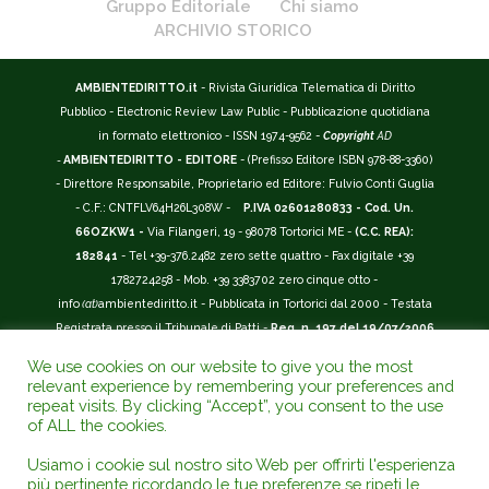
Gruppo Editoriale
Chi siamo
ARCHIVIO STORICO
AMBIENTEDIRITTO.it
- Rivista Giuridica Telematica di Diritto
Pubblico - Electronic Review Law Public - Pubblicazione quotidiana
in formato elettronico - ISSN 1974-9562 -
Copyright
AD
-
AMBIENTEDIRITTO - EDITORE
- (Prefisso Editore ISBN 978-88-3360)
- Direttore Responsabile, Proprietario ed Editore: Fulvio Conti Guglia
- C.F.: CNTFLV64H26L308W -
P.IVA 02601280833 - Cod. Un.
66OZKW1 -
Via Filangeri, 19 - 98078 Tortorici ME -
(C.C. REA):
182841
- Tel +39-376.2482 zero sette quattro - Fax digitale +39
1782724258 - Mob. +39 3383702 zero cinque otto -
info
(at)
ambientediritto.it - Pubblicata in Tortorici dal 2000 - Testata
Registrata presso il Tribunale di Patti -
Reg. n. 197 del 19/07/2006
-
(BarCode 9 771974 956204)
-
R.O.C. n. 44135.
We use cookies on our website to give you the most
__________
relevant experience by remembering your preferences and
La Rivista Giuridica
AMBIENTEDIRITTO.IT
-
ISSN 1974-9562
è
repeat visits. By clicking “Accept”, you consent to the use
of ALL the cookies.
riconosciuta ed inserita nell'Area 12 - (
Classe A
) -
Riviste Scientifiche
Giuridiche.
ANVUR
: Agenzia Nazionale di Valutazione del Sistema
Usiamo i cookie sul nostro sito Web per offrirti l'esperienza
Universitario e della Ricerca (D.P.R. n.76/2010). Valutazione della Qualità della
più pertinente ricordando le tue preferenze se ripeti le