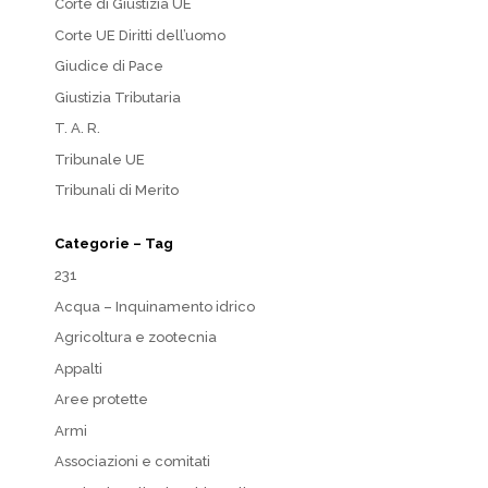
Corte di Giustizia UE
Corte UE Diritti dell’uomo
Giudice di Pace
Giustizia Tributaria
T. A. R.
Tribunale UE
Tribunali di Merito
Categorie – Tag
231
Acqua – Inquinamento idrico
Agricoltura e zootecnia
Appalti
Aree protette
Armi
Associazioni e comitati