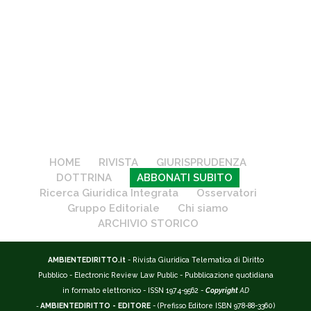
HOME
RIVISTA
GIURISPRUDENZA
DOTTRINA
ABBONATI SUBITO
Ricerca Giuridica Integrata
Osservatori
Gruppo Editoriale
Chi siamo
ARCHIVIO STORICO
AMBIENTEDIRITTO.it
- Rivista Giuridica Telematica di Diritto
Pubblico - Electronic Review Law Public - Pubblicazione quotidiana
in formato elettronico - ISSN 1974-9562 -
Copyright
AD
-
AMBIENTEDIRITTO - EDITORE
- (Prefisso Editore ISBN 978-88-3360)