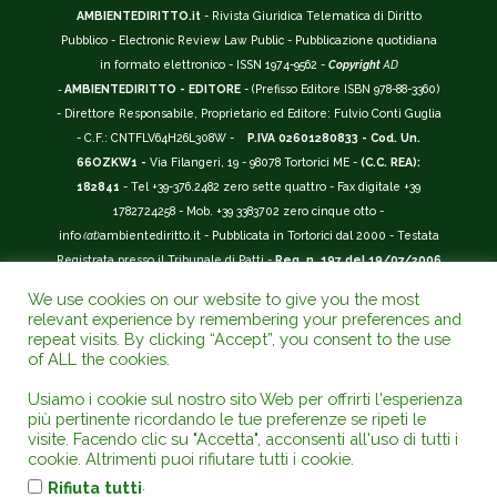
AMBIENTEDIRITTO.it
- Rivista Giuridica Telematica di Diritto
Pubblico - Electronic Review Law Public - Pubblicazione quotidiana
in formato elettronico - ISSN 1974-9562 -
Copyright
AD
-
AMBIENTEDIRITTO - EDITORE
- (Prefisso Editore ISBN 978-88-3360)
- Direttore Responsabile, Proprietario ed Editore: Fulvio Conti Guglia
- C.F.: CNTFLV64H26L308W -
P.IVA 02601280833 - Cod. Un.
66OZKW1 -
Via Filangeri, 19 - 98078 Tortorici ME -
(C.C. REA):
182841
- Tel +39-376.2482 zero sette quattro - Fax digitale +39
1782724258 - Mob. +39 3383702 zero cinque otto -
info
(at)
ambientediritto.it - Pubblicata in Tortorici dal 2000 - Testata
Registrata presso il Tribunale di Patti -
Reg. n. 197 del 19/07/2006
-
(BarCode 9 771974 956204)
-
R.O.C. n. 44135.
We use cookies on our website to give you the most
__________
relevant experience by remembering your preferences and
La Rivista Giuridica
AMBIENTEDIRITTO.IT
-
ISSN 1974-9562
è
repeat visits. By clicking “Accept”, you consent to the use
of ALL the cookies.
riconosciuta ed inserita nell'Area 12 - (
Classe A
) -
Riviste Scientifiche
Giuridiche.
ANVUR
: Agenzia Nazionale di Valutazione del Sistema
Usiamo i cookie sul nostro sito Web per offrirti l'esperienza
Universitario e della Ricerca (D.P.R. n.76/2010). Valutazione della Qualità della
più pertinente ricordando le tue preferenze se ripeti le
Ricerca (
VQR
); Autovalutazione, Valutazione periodica, Accreditamento (
AVA
);
visite. Facendo clic su "Accetta", acconsenti all'uso di tutti i
Abilitazione Scientifica Nazionale (
ASN
). Repertorio del Foro Italiano Abbr.
cookie. Altrimenti puoi rifiutare tutti i cookie.
www.ambientediritto.it. - Catalogo (
CINECA
) - Codice rivista: E197807 -
.
Rifiuta tutti