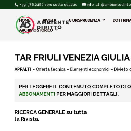
+39-376.2482 zero sette quattro
info-at-@ambientediritto
HOME
RIVISTA
GIURISPRUDENZA
DOTTRIN
ARCHIVIO STORICO
TAR FRIULI VENEZIA GIULIA 
APPALTI
– Offerta tecnica – Elementi economici – Divieto 
PER LEGGERE IL CONTENUTO COMPLETO DI 
ABBONAMENTI
PER MAGGIORI DETTAGLI.
RICERCA GENERALE su tutta
la Rivista.