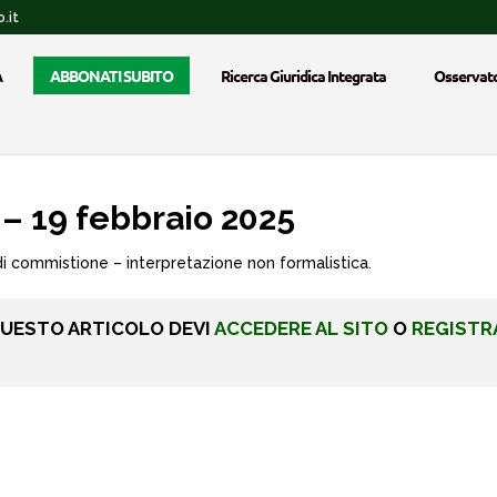
.it
A
ABBONATI SUBITO
Ricerca Giuridica Integrata
Osservato
– 19 febbraio 2025
di commistione – interpretazione non formalistica.
QUESTO ARTICOLO DEVI
ACCEDERE AL SITO
O
REGISTR