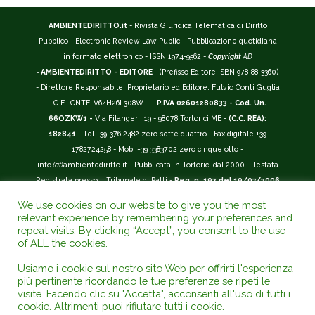
AMBIENTEDIRITTO.it
- Rivista Giuridica Telematica di Diritto
Pubblico - Electronic Review Law Public - Pubblicazione quotidiana
in formato elettronico - ISSN 1974-9562 -
Copyright
AD
-
AMBIENTEDIRITTO - EDITORE
- (Prefisso Editore ISBN 978-88-3360)
- Direttore Responsabile, Proprietario ed Editore: Fulvio Conti Guglia
- C.F.: CNTFLV64H26L308W -
P.IVA 02601280833 - Cod. Un.
66OZKW1 -
Via Filangeri, 19 - 98078 Tortorici ME -
(C.C. REA):
182841
- Tel +39-376.2482 zero sette quattro - Fax digitale +39
1782724258 - Mob. +39 3383702 zero cinque otto -
info
(at)
ambientediritto.it - Pubblicata in Tortorici dal 2000 - Testata
Registrata presso il Tribunale di Patti -
Reg. n. 197 del 19/07/2006
-
(BarCode 9 771974 956204)
-
R.O.C. n. 44135.
We use cookies on our website to give you the most
__________
relevant experience by remembering your preferences and
La Rivista Giuridica
AMBIENTEDIRITTO.IT
-
ISSN 1974-9562
è
repeat visits. By clicking “Accept”, you consent to the use
of ALL the cookies.
riconosciuta ed inserita nell'Area 12 - (
Classe A
) -
Riviste Scientifiche
Giuridiche.
ANVUR
: Agenzia Nazionale di Valutazione del Sistema
Usiamo i cookie sul nostro sito Web per offrirti l'esperienza
Universitario e della Ricerca (D.P.R. n.76/2010). Valutazione della Qualità della
più pertinente ricordando le tue preferenze se ripeti le
Ricerca (
VQR
); Autovalutazione, Valutazione periodica, Accreditamento (
AVA
);
visite. Facendo clic su "Accetta", acconsenti all'uso di tutti i
Abilitazione Scientifica Nazionale (
ASN
). Repertorio del Foro Italiano Abbr.
cookie. Altrimenti puoi rifiutare tutti i cookie.