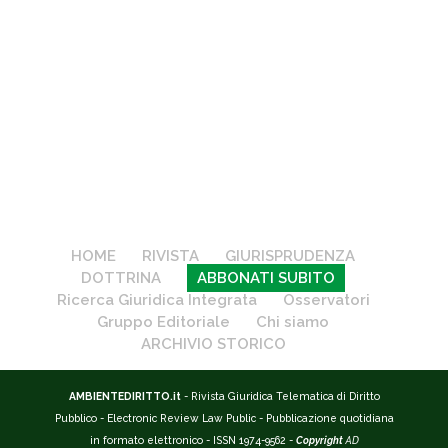
HOME
RIVISTA
GIURISPRUDENZA
DOTTRINA
ABBONATI SUBITO
Ricerca Giuridica Integrata
Osservatori
Gruppo Editoriale
Chi siamo
ARCHIVIO STORICO
AMBIENTEDIRITTO.it
- Rivista Giuridica Telematica di Diritto
Pubblico - Electronic Review Law Public - Pubblicazione quotidiana
in formato elettronico - ISSN 1974-9562 -
Copyright
AD