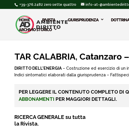
+39-376.2482 zero sette quattro
info-at-@ambientediritto
HOME
RIVISTA
GIURISPRUDENZA
DOTTRIN
ARCHIVIO STORICO
TAR CALABRIA, Catanzaro –
DIRITTO DELL’ENERGIA
– Costruzione ed esercizio di un i
Indici sintomatici elaborati dalla giurisprudenza – Fattispe
PER LEGGERE IL CONTENUTO COMPLETO DI 
ABBONAMENTI
PER MAGGIORI DETTAGLI.
RICERCA GENERALE su tutta
la Rivista.