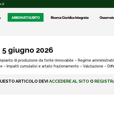
.it
A
ABBONATI SUBITO
Ricerca Giuridica Integrata
Osservato
 5 giugno 2026
mpianto di produzione da fonte rinnovabile – Regime amministrativo
cie – Impatti cumulativi e artato frazionamento – Valutazione – Diff
QUESTO ARTICOLO DEVI
ACCEDERE AL SITO
O
REGISTR