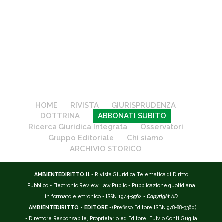
HOME
RIVISTA
GIURISPRUDENZA
DOTTRINA
ABBONATI SUBITO
Ricerca Giuridica Integrata
Osservatori
Gruppo Editoriale
Chi siamo
ARCHIVIO STORICO
AMBIENTEDIRITTO.it
- Rivista Giuridica Telematica di Diritto
Pubblico - Electronic Review Law Public - Pubblicazione quotidiana
in formato elettronico - ISSN 1974-9562 -
Copyright
AD
-
AMBIENTEDIRITTO - EDITORE
- (Prefisso Editore ISBN 978-88-3360)
- Direttore Responsabile, Proprietario ed Editore: Fulvio Conti Guglia