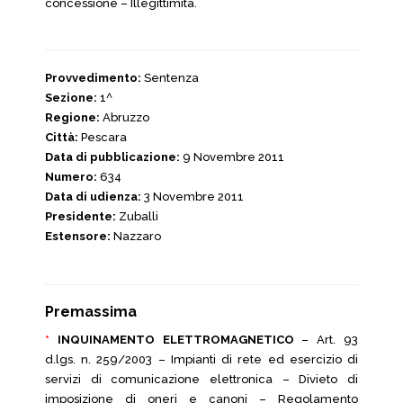
concessione – Illegittimità.
Provvedimento:
Sentenza
Sezione:
1^
Regione:
Abruzzo
Città:
Pescara
Data di pubblicazione:
9 Novembre 2011
Numero:
634
Data di udienza:
3 Novembre 2011
Presidente:
Zuballi
Estensore:
Nazzaro
Premassima
*
INQUINAMENTO ELETTROMAGNETICO
– Art. 93
d.lgs. n. 259/2003 – Impianti di rete ed esercizio di
servizi di comunicazione elettronica – Divieto di
imposizione di oneri e canoni – Regolamento