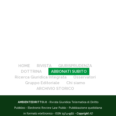
HOME
RIVISTA
GIURISPRUDENZA
DOTTRINA
ABBONATI SUBITO
Ricerca Giuridica Integrata
Osservatori
Gruppo Editoriale
Chi siamo
ARCHIVIO STORICO
AMBIENTEDIRITTO.it
- Rivista Giuridica Telematica di Diritto
Pubblico - Electronic Review Law Public - Pubblicazione quotidiana
in formato elettronico - ISSN 1974-9562 -
Copyright
AD