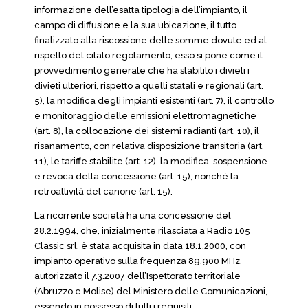
informazione dell’esatta tipologia dell’impianto, il
campo di diffusione e la sua ubicazione, il tutto
finalizzato alla riscossione delle somme dovute ed al
rispetto del citato regolamento; esso si pone come il
provvedimento generale che ha stabilito i divieti i
divieti ulteriori, rispetto a quelli statali e regionali (art.
5), la modifica degli impianti esistenti (art. 7), il controllo
e monitoraggio delle emissioni elettromagnetiche
(art. 8), la collocazione dei sistemi radianti (art. 10), il
risanamento, con relativa disposizione transitoria (art.
11), le tariffe stabilite (art. 12), la modifica, sospensione
e revoca della concessione (art. 15), nonché la
retroattività del canone (art. 15).
La ricorrente società ha una concessione del
28.2.1994, che, inizialmente rilasciata a Radio 105
Classic srl, è stata acquisita in data 18.1.2000, con
impianto operativo sulla frequenza 89,900 MHz,
autorizzato il 7.3.2007 dell’Ispettorato territoriale
(Abruzzo e Molise) del Ministero delle Comunicazioni,
essendo in possesso di tutti i requisiti.