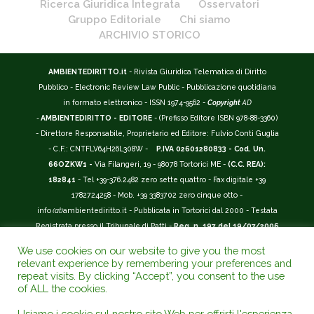
Ricerca Giuridica Integrata
Osservatori
Gruppo Editoriale
Chi siamo
ARCHIVIO STORICO
AMBIENTEDIRITTO.it
- Rivista Giuridica Telematica di Diritto
Pubblico - Electronic Review Law Public - Pubblicazione quotidiana
in formato elettronico - ISSN 1974-9562 -
Copyright
AD
-
AMBIENTEDIRITTO - EDITORE
- (Prefisso Editore ISBN 978-88-3360)
- Direttore Responsabile, Proprietario ed Editore: Fulvio Conti Guglia
- C.F.: CNTFLV64H26L308W -
P.IVA 02601280833 - Cod. Un.
66OZKW1 -
Via Filangeri, 19 - 98078 Tortorici ME -
(C.C. REA):
182841
- Tel +39-376.2482 zero sette quattro - Fax digitale +39
1782724258 - Mob. +39 3383702 zero cinque otto -
info
(at)
ambientediritto.it - Pubblicata in Tortorici dal 2000 - Testata
Registrata presso il Tribunale di Patti -
Reg. n. 197 del 19/07/2006
-
(BarCode 9 771974 956204)
-
R.O.C. n. 44135.
We use cookies on our website to give you the most
__________
relevant experience by remembering your preferences and
La Rivista Giuridica
AMBIENTEDIRITTO.IT
-
ISSN 1974-9562
è
repeat visits. By clicking “Accept”, you consent to the use
of ALL the cookies.
riconosciuta ed inserita nell'Area 12 - (
Classe A
) -
Riviste Scientifiche
Giuridiche.
ANVUR
: Agenzia Nazionale di Valutazione del Sistema
Usiamo i cookie sul nostro sito Web per offrirti l'esperienza