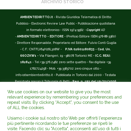
ARCHIVIO STORICO
AMBIENTEDIRITTO.it
- Rivista Giuridica Telematica di Diritto
Pubblico - Electronic Review Law Public - Pubblicazione quotidiana
in formato elettronico - ISSN 1974-9562 -
Copyright
AD
-
AMBIENTEDIRITTO - EDITORE
- (Prefisso Editore ISBN 978-88-3360)
- Direttore Responsabile, Proprietario ed Editore: Fulvio Conti Guglia
- C.F.: CNTFLV64H26L308W -
P.IVA 02601280833 - Cod. Un.
66OZKW1 -
Via Filangeri, 19 - 98078 Tortorici ME -
(C.C. REA):
182841
- Tel +39-376.2482 zero sette quattro - Fax digitale +39
1782724258 - Mob. +39 3383702 zero cinque otto -
info
(at)
ambientediritto.it - Pubblicata in Tortorici dal 2000 - Testata
Registrata presso il Tribunale di Patti -
Reg. n. 197 del 19/07/2006
-
(BarCode 9 771974 956204)
-
R.O.C. n. 44135.
We use cookies on our website to give you the most
__________
relevant experience by remembering your preferences and
La Rivista Giuridica
AMBIENTEDIRITTO.IT
-
ISSN 1974-9562
è
repeat visits. By clicking “Accept”, you consent to the use
of ALL the cookies.
riconosciuta ed inserita nell'Area 12 - (
Classe A
) -
Riviste Scientifiche
Giuridiche.
ANVUR
: Agenzia Nazionale di Valutazione del Sistema
Usiamo i cookie sul nostro sito Web per offrirti l'esperienza
Universitario e della Ricerca (D.P.R. n.76/2010). Valutazione della Qualità della
più pertinente ricordando le tue preferenze se ripeti le
Ricerca (
VQR
); Autovalutazione, Valutazione periodica, Accreditamento (
AVA
);
visite. Facendo clic su "Accetta", acconsenti all'uso di tutti i