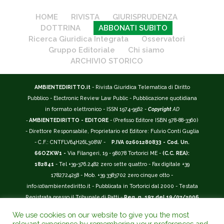
HOME
RIVISTA
GIURISPRUDENZA
DOTTRINA
ABBONATI SUBITO
Ricerca Giuridica Integrata
Osservatori
Gruppo Editoriale
Chi siamo
ARCHIVIO STORICO
AMBIENTEDIRITTO.it
- Rivista Giuridica Telematica di Diritto
Pubblico - Electronic Review Law Public - Pubblicazione quotidiana
in formato elettronico - ISSN 1974-9562 -
Copyright
AD
-
AMBIENTEDIRITTO - EDITORE
- (Prefisso Editore ISBN 978-88-3360)
- Direttore Responsabile, Proprietario ed Editore: Fulvio Conti Guglia
- C.F.: CNTFLV64H26L308W -
P.IVA 02601280833 - Cod. Un.
66OZKW1 -
Via Filangeri, 19 - 98078 Tortorici ME -
(C.C. REA):
182841
- Tel +39-376.2482 zero sette quattro - Fax digitale +39
1782724258 - Mob. +39 3383702 zero cinque otto -
info
(at)
ambientediritto.it - Pubblicata in Tortorici dal 2000 - Testata
Registrata presso il Tribunale di Patti -
Reg. n. 197 del 19/07/2006
-
(BarCode 9 771974 956204)
-
R.O.C. n. 44135.
We use cookies on our website to give you the most
__________
relevant experience by remembering your preferences and