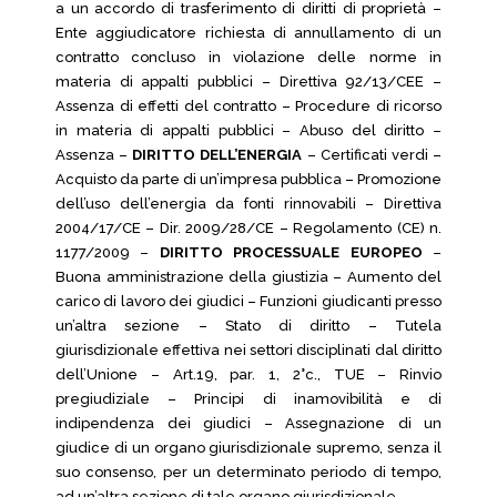
a un accordo di trasferimento di diritti di proprietà –
Ente aggiudicatore richiesta di annullamento di un
contratto concluso in violazione delle norme in
materia di appalti pubblici – Direttiva 92/13/CEE –
Assenza di effetti del contratto – Procedure di ricorso
in materia di appalti pubblici – Abuso del diritto –
Assenza –
DIRITTO DELL’ENERGIA
– Certificati verdi –
Acquisto da parte di un’impresa pubblica – Promozione
dell’uso dell’energia da fonti rinnovabili – Direttiva
2004/17/CE – Dir. 2009/28/CE – Regolamento (CE) n.
1177/2009 –
DIRITTO PROCESSUALE EUROPEO
–
Buona amministrazione della giustizia – Aumento del
carico di lavoro dei giudici – Funzioni giudicanti presso
un’altra sezione – Stato di diritto – Tutela
giurisdizionale effettiva nei settori disciplinati dal diritto
dell’Unione – Art.19, par. 1, 2°c., TUE – Rinvio
pregiudiziale – Principi di inamovibilità e di
indipendenza dei giudici – Assegnazione di un
giudice di un organo giurisdizionale supremo, senza il
suo consenso, per un determinato periodo di tempo,
ad un’altra sezione di tale organo giurisdizionale.