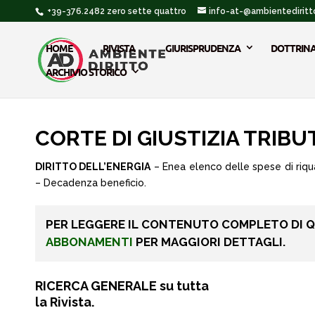
+39-376.2482 zero sette quattro
info-at-@ambientediritto
HOME
RIVISTA
GIURISPRUDENZA
DOTTRIN
ARCHIVIO STORICO
CORTE DI GIUSTIZIA TRIBUT
DIRITTO DELL’ENERGIA
– Enea elenco delle spese di riq
– Decadenza beneficio.
PER LEGGERE IL CONTENUTO COMPLETO DI 
ABBONAMENTI
PER MAGGIORI DETTAGLI.
RICERCA GENERALE su tutta
la Rivista.