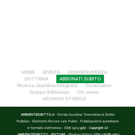
HOME
RIVISTA
GIURISPRUDENZA
DOTTRINA
ABBONATI SUBITO
Ricerca Giuridica Integrata
Osservatori
Gruppo Editoriale
Chi siamo
ARCHIVIO STORICO
AMBIENTEDIRITTO.it
- Rivista Giuridica Telematica di Diritto
Pubblico - Electronic Review Law Public - Pubblicazione quotidiana
in formato elettronico - ISSN 1974-9562 -
Copyright
AD
-
AMBIENTEDIRITTO - EDITORE
- (Prefisso Editore ISBN 978-88-3360)