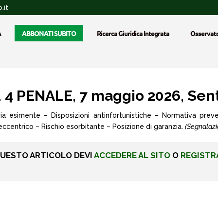
.it
A
ABBONATI SUBITO
Ricerca Giuridica Integrata
Osservato
4 PENALE, 7 maggio 2026, Sent
ia esimente – Disposizioni antinfortunistiche – Normativa prev
 eccentrico – Rischio esorbitante – Posizione di garanzia.
(Segnalazi
QUESTO ARTICOLO DEVI
ACCEDERE AL SITO
O
REGISTR