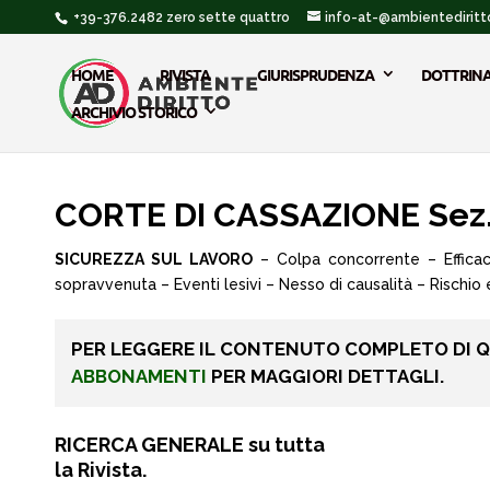
+39-376.2482 zero sette quattro
info-at-@ambientediritto
HOME
RIVISTA
GIURISPRUDENZA
DOTTRIN
ARCHIVIO STORICO
CORTE DI CASSAZIONE Sez. 
SICUREZZA SUL LAVORO
– Colpa concorrente – Efficac
sopravvenuta – Eventi lesivi – Nesso di causalità – Rischio
PER LEGGERE IL CONTENUTO COMPLETO DI 
ABBONAMENTI
PER MAGGIORI DETTAGLI.
RICERCA GENERALE su tutta
la Rivista.