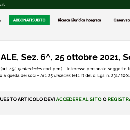
.it
A
ABBONATI SUBITO
Ricerca Giuridica Integrata
Osservato
, Sez. 6^, 25 ottobre 2021, S
i (art. 452
quaterdecies
cod. pen.) – Interesse personale soggetto tit
o a quella dei soci – Art. 25
undecies
lett. f) del d. Lgs. n. 231/200
QUESTO ARTICOLO DEVI
ACCEDERE AL SITO
O
REGISTR