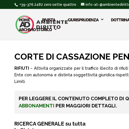
+39-376.2482 zero sette quattro
info-at-@ambientediritto
HOME
RIVISTA
GIURISPRUDENZA
DOTTRIN
ARCHIVIO STORICO
CORTE DI CASSAZIONE PENALE
RIFIUTI
– Attività organizzate per il traffico illecito di rifiut
Ente con autonoma e distinta soggettività giuridica rispett
Limiti.
PER LEGGERE IL CONTENUTO COMPLETO DI 
ABBONAMENTI
PER MAGGIORI DETTAGLI.
RICERCA GENERALE su tutta