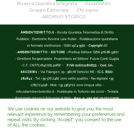
Ricerca Giuridica Integrata
Osservatori
Gruppo Editoriale
Chi siamo
ARCHIVIO STORICO
AMBIENTEDIRITTO.it
- Rivista Giuridica Telematica di Diritto
Pubblico - Electronic Review Law Public - Pubblicazione quotidiana
in formato elettronico - ISSN 1974-9562 -
Copyright
AD
-
AMBIENTEDIRITTO - EDITORE
- (Prefisso Editore ISBN 978-88-3360)
- Direttore Responsabile, Proprietario ed Editore: Fulvio Conti Guglia
- C.F.: CNTFLV64H26L308W -
P.IVA 02601280833 - Cod. Un.
66OZKW1 -
Via Filangeri, 19 - 98078 Tortorici ME -
(C.C. REA):
182841
- Tel +39-376.2482 zero sette quattro - Fax digitale +39
1782724258 - Mob. +39 3383702 zero cinque otto -
info
(at)
ambientediritto.it - Pubblicata in Tortorici dal 2000 - Testata
Registrata presso il Tribunale di Patti -
Reg. n. 197 del 19/07/2006
-
(BarCode 9 771974 956204)
-
R.O.C. n. 44135.
We use cookies on our website to give you the most
__________
relevant experience by remembering your preferences and
La Rivista Giuridica
AMBIENTEDIRITTO.IT
-
ISSN 1974-9562
è
repeat visits. By clicking “Accept”, you consent to the use
of ALL the cookies.
riconosciuta ed inserita nell'Area 12 - (
Classe A
) -
Riviste Scientifiche
Giuridiche.
ANVUR
: Agenzia Nazionale di Valutazione del Sistema