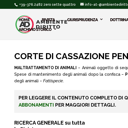
+39-376.2482 zero sette quattro
info-at-@ambientediritto
HOME
RIVISTA
GIURISPRUDENZA
DOTTRIN
ARCHIVIO STORICO
CORTE DI CASSAZIONE PENALE
MALTRATTAMENTO DI ANIMALI
– Animali oggetto di seque
Spese di mantenimento degli animali dopo la confisca –
P
degli animali –
Fattispecie
.
PER LEGGERE IL CONTENUTO COMPLETO DI 
ABBONAMENTI
PER MAGGIORI DETTAGLI.
RICERCA GENERALE su tutta