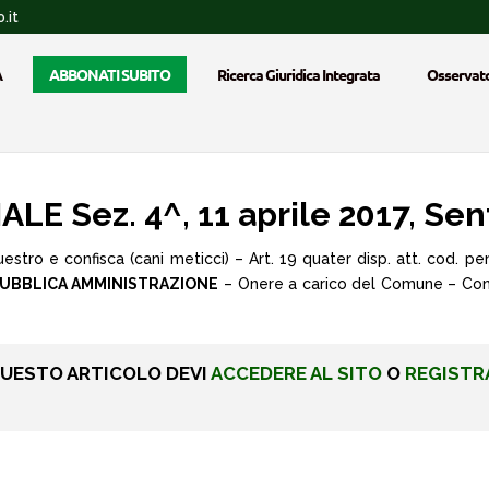
.it
A
ABBONATI SUBITO
Ricerca Giuridica Integrata
Osservato
 Sez. 4^, 11 aprile 2017, Sen
stro e confisca (cani meticci) – Art. 19 quater disp. att. cod. pen
UBBLICA AMMINISTRAZIONE
– Onere a carico del Comune – Confi
QUESTO ARTICOLO DEVI
ACCEDERE AL SITO
O
REGISTR