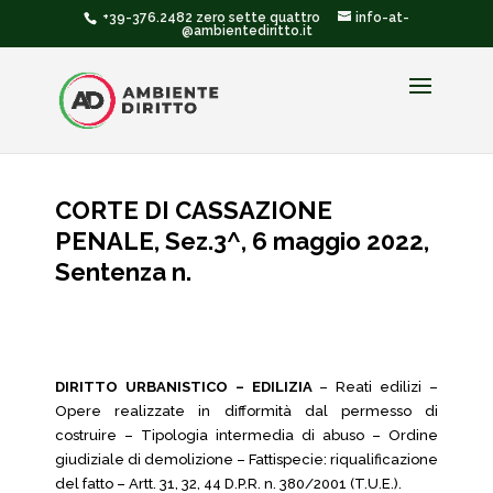
+39-376.2482 zero sette quattro
info-at-
@ambientediritto.it
CORTE DI CASSAZIONE
PENALE, Sez.3^, 6 maggio 2022,
Sentenza n.
DIRITTO URBANISTICO – EDILIZIA
– Reati edilizi –
Opere realizzate in difformità dal permesso di
costruire – Tipologia intermedia di abuso – Ordine
giudiziale di demolizione – Fattispecie: riqualificazione
del fatto – Artt. 31, 32, 44 D.P.R. n. 380/2001 (T.U.E.).