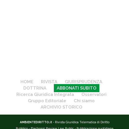
HOME
RIVISTA
GIURISPRUDENZA
DOTTRINA
ABBONATI SUBITO
Ricerca Giuridica Integrata
Osservatori
Gruppo Editoriale
Chi siamo
ARCHIVIO STORICO
AMBIENTEDIRITTO.it
- Rivista Giuridica Telematica di Diritto
Pubblico - Electronic Review Law Public - Pubblicazione quotidiana