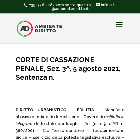
+39-376.2482 zero sette quattro
info-at-
@ambientediritto.it
CORTE DI CASSAZIONE
PENALE, Sez. 3^, 5 agosto 2021,
Sentenza n.
DIRITTO URBANISTICO – EDILIZIA
– Manufatto
abusivo e ordine di demolizione – Dovere di
restitutio in
integrum
dello stato dei luoghi – Art. 31, c.9, d.P.R. n.
380/2001 – C.d. “terzo condono” – Recepimento in
Sicilia – Esercizio della potestà legislativa esclusiva –