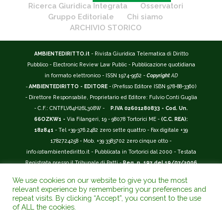
Ricerca Giuridica Integrata
Osservatori
Gruppo Editoriale
Chi siamo
ARCHIVIO STORICO
AMBIENTEDIRITTO.it
- Rivista Giuridica Telematica di Diritto
Pubblico - Electronic Review Law Public - Pubblicazione quotidiana
in formato elettronico - ISSN 1974-9562 -
Copyright
AD
-
AMBIENTEDIRITTO - EDITORE
- (Prefisso Editore ISBN 978-88-3360)
- Direttore Responsabile, Proprietario ed Editore: Fulvio Conti Guglia
- C.F.: CNTFLV64H26L308W -
P.IVA 02601280833 - Cod. Un.
66OZKW1 -
Via Filangeri, 19 - 98078 Tortorici ME -
(C.C. REA):
182841
- Tel +39-376.2482 zero sette quattro - Fax digitale +39
1782724258 - Mob. +39 3383702 zero cinque otto -
info
(at)
ambientediritto.it - Pubblicata in Tortorici dal 2000 - Testata
Registrata presso il Tribunale di Patti -
Reg. n. 197 del 19/07/2006
-
(BarCode 9 771974 956204)
-
R.O.C. n. 44135.
We use cookies on our website to give you the most
__________
relevant experience by remembering your preferences and
La Rivista Giuridica
AMBIENTEDIRITTO.IT
-
ISSN 1974-9562
è
repeat visits. By clicking “Accept”, you consent to the use
of ALL the cookies.
riconosciuta ed inserita nell'Area 12 - (
Classe A
) -
Riviste Scientifiche
Giuridiche.
ANVUR
: Agenzia Nazionale di Valutazione del Sistema