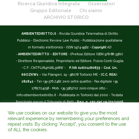
Ricerca Giuridica Integrata
Osservatori
Gruppo Editoriale
Chi siamo
ARCHIVIO STORICO
AMBIENTEDIRITTO.it
- Rivista Giuridica Telematica di Diritto
Pubblico - Electronic Review Law Public - Pubblicazione quotidiana
in formato elettronico - ISSN 1974-9562 -
Copyright
AD
-
AMBIENTEDIRITTO - EDITORE
- (Prefisso Editore ISBN 978-88-3360)
- Direttore Responsabile, Proprietario ed Editore: Fulvio Conti Guglia
- C.F.: CNTFLV64H26L308W -
P.IVA 02601280833 - Cod. Un.
66OZKW1 -
Via Filangeri, 19 - 98078 Tortorici ME -
(C.C. REA):
182841
- Tel +39-376.2482 zero sette quattro - Fax digitale +39
1782724258 - Mob. +39 3383702 zero cinque otto -
info
(at)
ambientediritto.it - Pubblicata in Tortorici dal 2000 - Testata
Registrata presso il Tribunale di Patti -
Reg. n. 197 del 19/07/2006
-
(BarCode 9 771974 956204)
-
R.O.C. n. 44135.
We use cookies on our website to give you the most
__________
relevant experience by remembering your preferences and
La Rivista Giuridica
AMBIENTEDIRITTO.IT
-
ISSN 1974-9562
è
repeat visits. By clicking “Accept”, you consent to the use
of ALL the cookies.
riconosciuta ed inserita nell'Area 12 - (
Classe A
) -
Riviste Scientifiche
Giuridiche.
ANVUR
: Agenzia Nazionale di Valutazione del Sistema