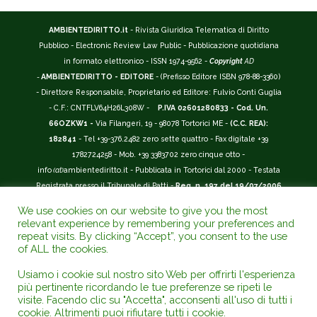
AMBIENTEDIRITTO.it
- Rivista Giuridica Telematica di Diritto
Pubblico - Electronic Review Law Public - Pubblicazione quotidiana
in formato elettronico - ISSN 1974-9562 -
Copyright
AD
-
AMBIENTEDIRITTO - EDITORE
- (Prefisso Editore ISBN 978-88-3360)
- Direttore Responsabile, Proprietario ed Editore: Fulvio Conti Guglia
- C.F.: CNTFLV64H26L308W -
P.IVA 02601280833 - Cod. Un.
66OZKW1 -
Via Filangeri, 19 - 98078 Tortorici ME -
(C.C. REA):
182841
- Tel +39-376.2482 zero sette quattro - Fax digitale +39
1782724258 - Mob. +39 3383702 zero cinque otto -
info
(at)
ambientediritto.it - Pubblicata in Tortorici dal 2000 - Testata
Registrata presso il Tribunale di Patti -
Reg. n. 197 del 19/07/2006
-
(BarCode 9 771974 956204)
-
R.O.C. n. 44135.
We use cookies on our website to give you the most
__________
relevant experience by remembering your preferences and
La Rivista Giuridica
AMBIENTEDIRITTO.IT
-
ISSN 1974-9562
è
repeat visits. By clicking “Accept”, you consent to the use
of ALL the cookies.
riconosciuta ed inserita nell'Area 12 - (
Classe A
) -
Riviste Scientifiche
Giuridiche.
ANVUR
: Agenzia Nazionale di Valutazione del Sistema
Usiamo i cookie sul nostro sito Web per offrirti l'esperienza
Universitario e della Ricerca (D.P.R. n.76/2010). Valutazione della Qualità della
più pertinente ricordando le tue preferenze se ripeti le
Ricerca (
VQR
); Autovalutazione, Valutazione periodica, Accreditamento (
AVA
);
visite. Facendo clic su "Accetta", acconsenti all'uso di tutti i
Abilitazione Scientifica Nazionale (
ASN
). Repertorio del Foro Italiano Abbr.
cookie. Altrimenti puoi rifiutare tutti i cookie.