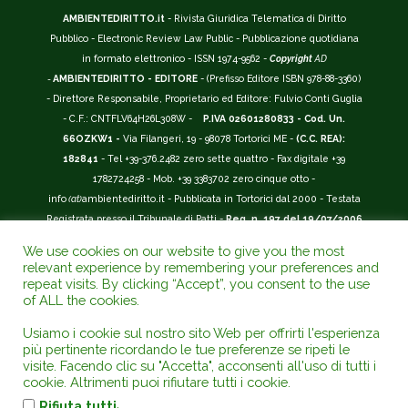
AMBIENTEDIRITTO.it
- Rivista Giuridica Telematica di Diritto
Pubblico - Electronic Review Law Public - Pubblicazione quotidiana
in formato elettronico - ISSN 1974-9562 -
Copyright
AD
-
AMBIENTEDIRITTO - EDITORE
- (Prefisso Editore ISBN 978-88-3360)
- Direttore Responsabile, Proprietario ed Editore: Fulvio Conti Guglia
- C.F.: CNTFLV64H26L308W -
P.IVA 02601280833 - Cod. Un.
66OZKW1 -
Via Filangeri, 19 - 98078 Tortorici ME -
(C.C. REA):
182841
- Tel +39-376.2482 zero sette quattro - Fax digitale +39
1782724258 - Mob. +39 3383702 zero cinque otto -
info
(at)
ambientediritto.it - Pubblicata in Tortorici dal 2000 - Testata
Registrata presso il Tribunale di Patti -
Reg. n. 197 del 19/07/2006
-
(BarCode 9 771974 956204)
-
R.O.C. n. 44135.
We use cookies on our website to give you the most
__________
relevant experience by remembering your preferences and
La Rivista Giuridica
AMBIENTEDIRITTO.IT
-
ISSN 1974-9562
è
repeat visits. By clicking “Accept”, you consent to the use
of ALL the cookies.
riconosciuta ed inserita nell'Area 12 - (
Classe A
) -
Riviste Scientifiche
Giuridiche.
ANVUR
: Agenzia Nazionale di Valutazione del Sistema
Usiamo i cookie sul nostro sito Web per offrirti l'esperienza
Universitario e della Ricerca (D.P.R. n.76/2010). Valutazione della Qualità della
più pertinente ricordando le tue preferenze se ripeti le
Ricerca (
VQR
); Autovalutazione, Valutazione periodica, Accreditamento (
AVA
);
visite. Facendo clic su "Accetta", acconsenti all'uso di tutti i
Abilitazione Scientifica Nazionale (
ASN
). Repertorio del Foro Italiano Abbr.
cookie. Altrimenti puoi rifiutare tutti i cookie.
www.ambientediritto.it. - Catalogo (
CINECA
) - Codice rivista: E197807 -
.
Rifiuta tutti