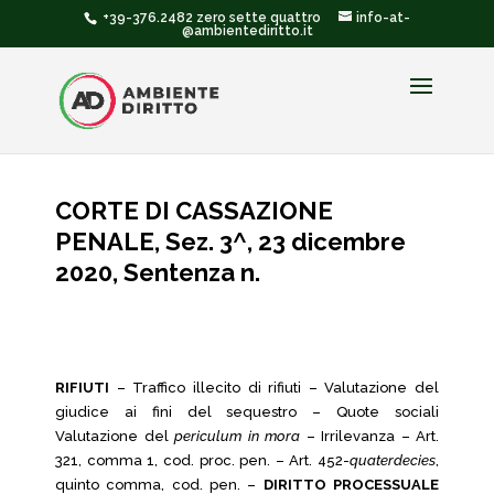
+39-376.2482 zero sette quattro
info-at-
@ambientediritto.it
CORTE DI CASSAZIONE
PENALE, Sez. 3^, 23 dicembre
2020, Sentenza n.
RIFIUTI
– Traffico illecito di rifiuti – Valutazione del
giudice ai fini del sequestro – Quote sociali
Valutazione del
periculum in mora
– Irrilevanza – Art.
321, comma 1, cod. proc. pen. – Art. 452-
quaterdecies
,
quinto comma, cod. pen. –
DIRITTO PROCESSUALE