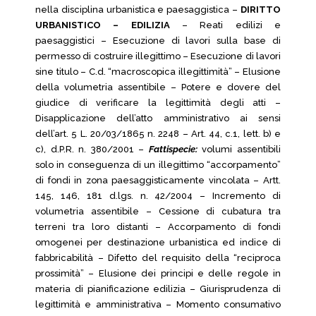
nella disciplina urbanistica e paesaggistica –
DIRITTO
URBANISTICO – EDILIZIA
– Reati edilizi e
paesaggistici – Esecuzione di lavori sulla base di
permesso di costruire illegittimo – Esecuzione di lavori
sine titulo – C.d. “macroscopica illegittimità” – Elusione
della volumetria assentibile – Potere e dovere del
giudice di verificare la legittimità degli atti –
Disapplicazione dell’atto amministrativo ai sensi
dell’art. 5 L. 20/03/1865 n. 2248 – Art. 44, c.1, lett. b) e
c), d.P.R. n. 380/2001 –
Fattispecie:
volumi assentibili
solo in conseguenza di un illegittimo “accorpamento”
di fondi in zona paesaggisticamente vincolata – Artt.
145, 146, 181 d.lgs. n. 42/2004 – Incremento di
volumetria assentibile – Cessione di cubatura tra
terreni tra loro distanti – Accorpamento di fondi
omogenei per destinazione urbanistica ed indice di
fabbricabilità – Difetto del requisito della “reciproca
prossimità” – Elusione dei principi e delle regole in
materia di pianificazione edilizia – Giurisprudenza di
legittimità e amministrativa – Momento consumativo