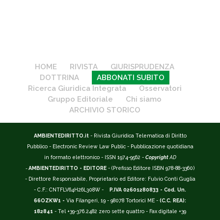
HOME
RIVISTA
GIURISPRUDENZA
DOTTRINA
ABBONATI SUBITO
Ricerca Giuridica Integrata
Osservatori
Gruppo Editoriale
Chi siamo
ARCHIVIO STORICO
AMBIENTEDIRITTO.it
- Rivista Giuridica Telematica di Diritto
Pubblico - Electronic Review Law Public - Pubblicazione quotidiana
in formato elettronico - ISSN 1974-9562 -
Copyright
AD
-
AMBIENTEDIRITTO - EDITORE
- (Prefisso Editore ISBN 978-88-3360)
- Direttore Responsabile, Proprietario ed Editore: Fulvio Conti Guglia
- C.F.: CNTFLV64H26L308W -
P.IVA 02601280833 - Cod. Un.
66OZKW1 -
Via Filangeri, 19 - 98078 Tortorici ME -
(C.C. REA):
182841
- Tel +39-376.2482 zero sette quattro - Fax digitale +39