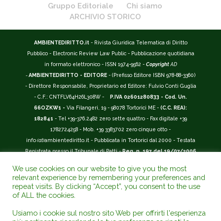
Gruppo Editoriale
Chi siamo
ARCHIVIO STORICO
AMBIENTEDIRITTO.it
- Rivista Giuridica Telematica di Diritto
Pubblico - Electronic Review Law Public - Pubblicazione quotidiana
in formato elettronico - ISSN 1974-9562 -
Copyright
AD
-
AMBIENTEDIRITTO - EDITORE
- (Prefisso Editore ISBN 978-88-3360)
- Direttore Responsabile, Proprietario ed Editore: Fulvio Conti Guglia
- C.F.: CNTFLV64H26L308W -
P.IVA 02601280833 - Cod. Un.
66OZKW1 -
Via Filangeri, 19 - 98078 Tortorici ME -
(C.C. REA):
182841
- Tel +39-376.2482 zero sette quattro - Fax digitale +39
1782724258 - Mob. +39 3383702 zero cinque otto -
info
(at)
ambientediritto.it - Pubblicata in Tortorici dal 2000 - Testata
Registrata presso il Tribunale di Patti -
Reg. n. 197 del 19/07/2006
-
(BarCode 9 771974 956204)
-
R.O.C. n. 44135.
We use cookies on our website to give you the most
__________
relevant experience by remembering your preferences and
La Rivista Giuridica
AMBIENTEDIRITTO.IT
-
ISSN 1974-9562
è
repeat visits. By clicking “Accept”, you consent to the use
of ALL the cookies.
riconosciuta ed inserita nell'Area 12 - (
Classe A
) -
Riviste Scientifiche
Giuridiche.
ANVUR
: Agenzia Nazionale di Valutazione del Sistema
Usiamo i cookie sul nostro sito Web per offrirti l'esperienza
Universitario e della Ricerca (D.P.R. n.76/2010). Valutazione della Qualità della