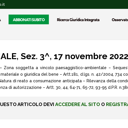
.it
A
ABBONATI SUBITO
Ricerca Giuridica Integrata
Osservato
E, Sez. 3^, 17 novembre 2022,
 – Zona soggetta a vincolo paesaggistico-ambientale – Sequest
 materiale o giuridica del bene – Artt.181, d.lgs. n. 42/2004, 734 c
 Natura di reato a consumazione anticipata – Rilevanza della condo
nza di autorizzazione – Artt. 30, 44, 64-71, 65-72, 93-95 d.P.R. n.3
QUESTO ARTICOLO DEVI
ACCEDERE AL SITO
O
REGISTR