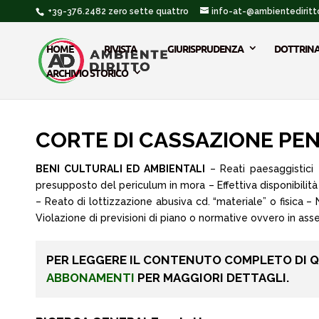
+39-376.2482 zero sette quattro
info-at-@ambientediritto
HOME
RIVISTA
GIURISPRUDENZA
DOTTRIN
ARCHIVIO STORICO
CORTE DI CASSAZIONE PENAL
BENI CULTURALI ED AMBIENTALI
– Reati paesaggistici
presupposto del periculum in mora – Effettiva disponibilità
– Reato di lottizzazione abusiva cd. “materiale” o fisica –
Violazione di previsioni di piano o normative ovvero in asse
PER LEGGERE IL CONTENUTO COMPLETO DI 
ABBONAMENTI
PER MAGGIORI DETTAGLI.