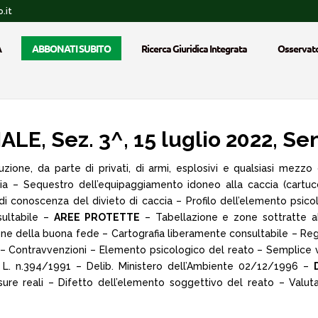
.it
A
ABBONATI SUBITO
Ricerca Giuridica Integrata
Osservato
, Sez. 3^, 15 luglio 2022, Se
zione, da parte di privati, di armi, esplosivi e qualsiasi mezzo 
ia – Sequestro dell’equipaggiamento idoneo alla caccia (cartucc
 di conoscenza del divieto di caccia – Profilo dell’elemento psi
sultabile –
AREE PROTETTE
– Tabellazione e zone sottratte all
lusione della buona fede – Cartografia liberamente consultabile – 
 – Contravvenzioni – Elemento psicologico del reato – Semplice vo
 3, L. n.394/1991 – Delib. Ministero dell’Ambiente 02/12/1996 –
ure reali – Difetto dell’elemento soggettivo del reato – Valu