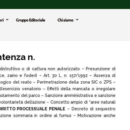
ri
Gruppo Editoriale
Chi siamo
ntenza n.
distruttivo o di cattura non autorizzato – Presunzione di
e, zaino e foderi) – Art. 30 L. n. 157/1992 – Assenza di
cologico del reato – Perimetrazione della zona SIC o ZPS –
’esercizio venatorio – Effetti della mancata o irregolare
Regolamento del parco – Sanzione amministrativa e sanzione
lontarietà dell’azione – Concetto ampio di “aree naturali
DIRITTO PROCESSUALE PENALE
– Decreto di sequestro
tazione sommaria in ordine al fumus – Motivazione anche