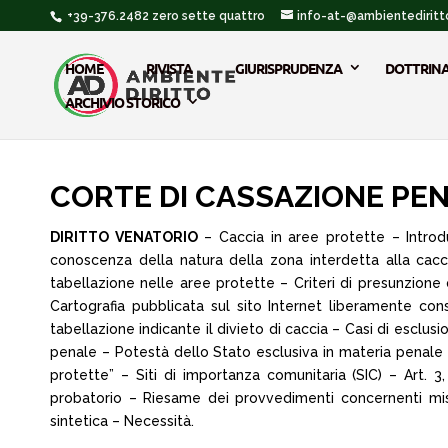
+39-376.2482 zero sette quattro
info-at-@ambientediritto
HOME
RIVISTA
GIURISPRUDENZA
DOTTRIN
ARCHIVIO STORICO
CORTE DI CASSAZIONE PENALE
DIRITTO VENATORIO
– Caccia in aree protette – Introdu
conoscenza della natura della zona interdetta alla cacc
tabellazione nelle aree protette – Criteri di presunzione
Cartografia pubblicata sul sito Internet liberamente con
tabellazione indicante il divieto di caccia – Casi di esc
penale – Potestà dello Stato esclusiva in materia penale
protette” – Siti di importanza comunitaria (SIC) – Art.
probatorio – Riesame dei provvedimenti concernenti mis
sintetica – Necessità.