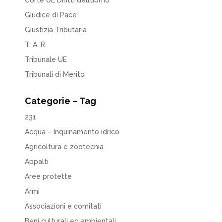
Corte UE Diritti dell’uomo
Giudice di Pace
Giustizia Tributaria
T. A. R.
Tribunale UE
Tribunali di Merito
Categorie – Tag
231
Acqua – Inquinamento idrico
Agricoltura e zootecnia
Appalti
Aree protette
Armi
Associazioni e comitati
Beni culturali ed ambientali