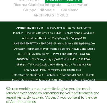
Ricerca Giuridica Integrata
Osservatori
Gruppo Editoriale
Chi siamo
ARCHIVIO STORICO
AMBIENTEDIRITTO.it
- Rivista Giuridica Telematica di Diritto
Pubblico - Electronic Review Law Public - Pubblicazione quotidiana
in formato elettronico - ISSN 1974-9562 -
Copyright
AD
-
AMBIENTEDIRITTO - EDITORE
- (Prefisso Editore ISBN 978-88-3360)
- Direttore Responsabile, Proprietario ed Editore: Fulvio Conti Guglia
- C.F.: CNTFLV64H26L308W -
P.IVA 02601280833 - Cod. Un.
66OZKW1 -
Via Filangeri, 19 - 98078 Tortorici ME -
(C.C. REA):
182841
- Tel +39-376.2482 zero sette quattro - Fax digitale +39
1782724258 - Mob. +39 3383702 zero cinque otto -
info
(at)
ambientediritto.it - Pubblicata in Tortorici dal 2000 - Testata
Registrata presso il Tribunale di Patti -
Reg. n. 197 del 19/07/2006
-
(BarCode 9 771974 956204)
-
R.O.C. n. 44135.
We use cookies on our website to give you the most
__________
relevant experience by remembering your preferences and
La Rivista Giuridica
AMBIENTEDIRITTO.IT
-
ISSN 1974-9562
è
repeat visits. By clicking “Accept”, you consent to the use
of ALL the cookies.
riconosciuta ed inserita nell'Area 12 - (
Classe A
) -
Riviste Scientifiche
Giuridiche.
ANVUR
: Agenzia Nazionale di Valutazione del Sistema