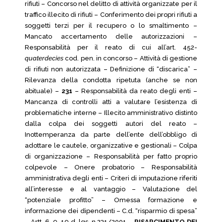
rifiuti – Concorso nel delitto di attività organizzate per il
traffico illecito di rifiuti – Conferimento dei propri rifiuti a
soggetti terzi per il recupero o lo smaltimento –
Mancato accertamento delle autorizzazioni –
Responsabilità per il reato di cui all’art. 452-
quaterdecies
cod. pen. in concorso – Attività di gestione
di rifiuti non autorizzata – Definizione di “discarica” –
Rilevanza della condotta ripetuta (anche se non
abituale) –
231
– Responsabilità da reato degli enti –
Mancanza di controlli atti a valutare l’esistenza di
problematiche interne – Illecito amministrativo distinto
dalla colpa dei soggetti autori del reato –
Inottemperanza da parte dell’ente dell’obbligo di
adottare le cautele, organizzative e gestionali – Colpa
di organizzazione – Responsabilità per fatto proprio
colpevole – Onere probatorio – Responsabilità
amministrativa degli enti – Criteri di imputazione riferiti
all’interesse e al vantaggio – Valutazione del
“potenziale profitto” – Omessa formazione e
informazione dei dipendenti – C.d. “risparmio di spesa”
– Artt. 6, 9, 19 d. lgs. n.231/2001 –
RISARCIMENTO DEI