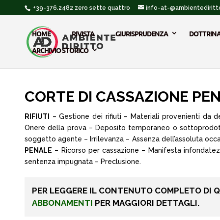
+39-376.2482 zero sette quattro
info-at-@ambientediritto
HOME
RIVISTA
GIURISPRUDENZA
DOTTRIN
ARCHIVIO STORICO
CORTE DI CASSAZIONE PENA
RIFIUTI
– Gestione dei rifiuti – Materiali provenienti da 
Onere della prova – Deposito temporaneo o sottoprodotto – R
soggetto agente – Irrilevanza – Assenza dell’assoluta occa
PENALE
– Ricorso per cassazione – Manifesta infondatezza
sentenza impugnata – Preclusione.
PER LEGGERE IL CONTENUTO COMPLETO DI 
ABBONAMENTI
PER MAGGIORI DETTAGLI.