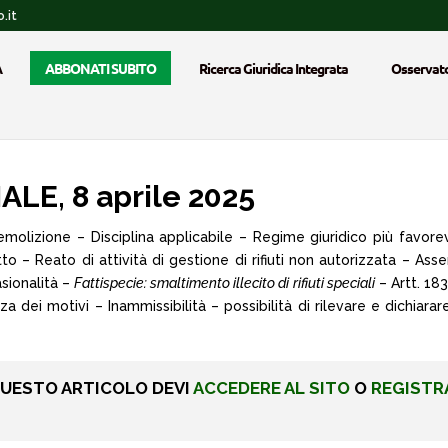
.it
A
ABBONATI SUBITO
Ricerca Giuridica Integrata
Osservato
LE, 8 aprile 2025
demolizione – Disciplina applicabile – Regime giuridico più favor
eato di attività di gestione di rifiuti non autorizzata – Assenza d
sionalità –
Fattispecie: smaltimento illecito di rifiuti speciali
– Artt. 183
 dei motivi – Inammissibilità – possibilità di rilevare e dichiara
QUESTO ARTICOLO DEVI
ACCEDERE AL SITO
O
REGISTR