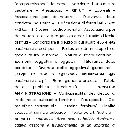
“compromissione” del bene – Adozione di una misura
cautelare – Presupposti –
RIFIUTI
– Ecoreati –
Associazione per delinquere – Rilevanza delle
condotte inquinanti – Falsificazione di formulari – Artt.
452
bis
– 452
octies
– codice penale – Associazione per
delinquere e attività organizzate per il traffico illecito
di rifiuti – Concorso tra il delitto di cui all’art. 416 e 452
quaterdecies
cod. pen. – Esclusione di un rapporto di
specialità tra le norme – Natura di reato comune –
Elementi soggettivi e oggettivi – Rilevanza delle
condotte – Diversità delle oggettività giuridiche –
(D.Lgs. art. 260 n. 152/2006, attualmente 452
quaterdecies
c.p.) – Bene giuridico protetto – Tutela
della pubblica incolumità –
PUBBLICA
AMMINISTRAZIONE
– Configurabilità del delitto di
frode nelle pubbliche forniture – Presupposti – C.d.
malafede contrattuale – Termine “fornitura” – Finalità
sottesa al servizio pubblico – Reato ex art. 356 c.p. –
APPALTI
–
Fattispecie: frode nelle pubbliche forniture e
cattiva gestione e funzionamento di un impianto di