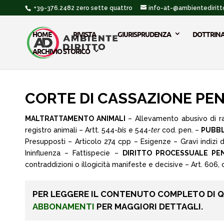
+39-376.2482 zero sette quattro
info-at-@ambientediritto
HOME
RIVISTA
GIURISPRUDENZA
DOTTRIN
ARCHIVIO STORICO
CORTE DI CASSAZIONE PENA
MALTRATTAMENTO ANIMALI
– Allevamento abusivo di rat
registro animali – Artt. 544-
bis
e 544-
ter
cod. pen. –
PUBBL
Presupposti – Articolo 274 cpp – Esigenze – Gravi indizi 
Ininfluenza – Fattispecie –
DIRITTO PROCESSUALE PE
contraddizioni o illogicità manifeste e decisive – Art. 606, c.
PER LEGGERE IL CONTENUTO COMPLETO DI 
ABBONAMENTI
PER MAGGIORI DETTAGLI.