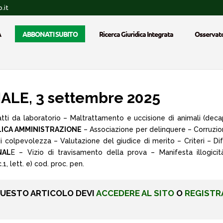
.it
A
ABBONATI SUBITO
Ricerca Giuridica Integrata
Osservato
LE, 3 settembre 2025
ti da laboratorio – Maltrattamento e uccisione di animali (decap
ICA AMMINISTRAZIONE
– Associazione per delinquere – Corruzione 
di colpevolezza – Valutazione del giudice di merito – Criteri – 
NAL
E – Vizio di travisamento della prova – Manifesta illogicit
1, lett. e) cod. proc. pen.
QUESTO ARTICOLO DEVI
ACCEDERE AL SITO
O
REGISTR