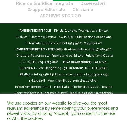
Ricerca Giuridica Integrata
Osservatori
Gruppo Editoriale
Chi siamo
ARCHIVIO STORICO
AMBIENTEDIRITTO.it
- Rivista Giuridica Telematica di Diritto
Pubblico - Electronic Review Law Public - Pubblicazione quotidiana
in formato elettronico - ISSN 1974-9562 -
Copyright
AD
-
AMBIENTEDIRITTO - EDITORE
- (Prefisso Editore ISBN 978-88-3360)
- Direttore Responsabile, Proprietario ed Editore: Fulvio Conti Guglia
- C.F.: CNTFLV64H26L308W -
P.IVA 02601280833 - Cod. Un.
66OZKW1 -
Via Filangeri, 19 - 98078 Tortorici ME -
(C.C. REA):
182841
- Tel +39-376.2482 zero sette quattro - Fax digitale +39
1782724258 - Mob. +39 3383702 zero cinque otto -
info
(at)
ambientediritto.it - Pubblicata in Tortorici dal 2000 - Testata
Registrata presso il Tribunale di Patti -
Reg. n. 197 del 19/07/2006
-
(BarCode 9 771974 956204)
-
R.O.C. n. 44135.
We use cookies on our website to give you the most
__________
relevant experience by remembering your preferences and
La Rivista Giuridica
AMBIENTEDIRITTO.IT
-
ISSN 1974-9562
è
repeat visits. By clicking “Accept”, you consent to the use
of ALL the cookies.
riconosciuta ed inserita nell'Area 12 - (
Classe A
) -
Riviste Scientifiche
Giuridiche.
ANVUR
: Agenzia Nazionale di Valutazione del Sistema