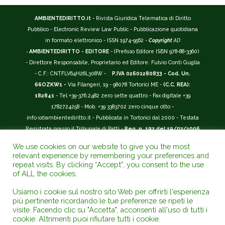
AMBIENTEDIRITTO.it
- Rivista Giuridica Telematica di Diritto
Pubblico - Electronic Review Law Public - Pubblicazione quotidiana
in formato elettronico - ISSN 1974-9562 -
Copyright
AD
-
AMBIENTEDIRITTO - EDITORE
- (Prefisso Editore ISBN 978-88-3360)
- Direttore Responsabile, Proprietario ed Editore: Fulvio Conti Guglia
- C.F.: CNTFLV64H26L308W -
P.IVA 02601280833 - Cod. Un.
66OZKW1 -
Via Filangeri, 19 - 98078 Tortorici ME -
(C.C. REA):
182841
- Tel +39-376.2482 zero sette quattro - Fax digitale +39
1782724258 - Mob. +39 3383702 zero cinque otto -
info
(at)
ambientediritto.it - Pubblicata in Tortorici dal 2000 - Testata
Registrata presso il Tribunale di Patti -
Reg. n. 197 del 19/07/2006
-
(BarCode 9 771974 956204)
-
R.O.C. n. 44135.
We use cookies on our website to give you the most
__________
relevant experience by remembering your preferences and
La Rivista Giuridica
AMBIENTEDIRITTO.IT
-
ISSN 1974-9562
è
repeat visits. By clicking “Accept”, you consent to the use
of ALL the cookies.
riconosciuta ed inserita nell'Area 12 - (
Classe A
) -
Riviste Scientifiche
Giuridiche.
ANVUR
: Agenzia Nazionale di Valutazione del Sistema
Usiamo i cookie sul nostro sito Web per offrirti l'esperienza
Universitario e della Ricerca (D.P.R. n.76/2010). Valutazione della Qualità della
più pertinente ricordando le tue preferenze se ripeti le
Ricerca (
VQR
); Autovalutazione, Valutazione periodica, Accreditamento (
AVA
);
visite. Facendo clic su "Accetta", acconsenti all'uso di tutti i
Abilitazione Scientifica Nazionale (
ASN
). Repertorio del Foro Italiano Abbr.
cookie. Altrimenti puoi rifiutare tutti i cookie.