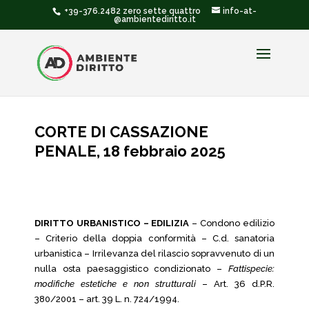
+39-376.2482 zero sette quattro
info-at-
@ambientediritto.it
CORTE DI CASSAZIONE
PENALE, 18 febbraio 2025
DIRITTO URBANISTICO – EDILIZIA
– Condono edilizio
– Criterio della doppia conformità – C.d. sanatoria
urbanistica – Irrilevanza del rilascio sopravvenuto di un
nulla osta paesaggistico condizionato –
Fattispecie:
modifiche estetiche e non strutturali
– Art. 36 d.P.R.
380/2001 – art. 39 L. n. 724/1994.