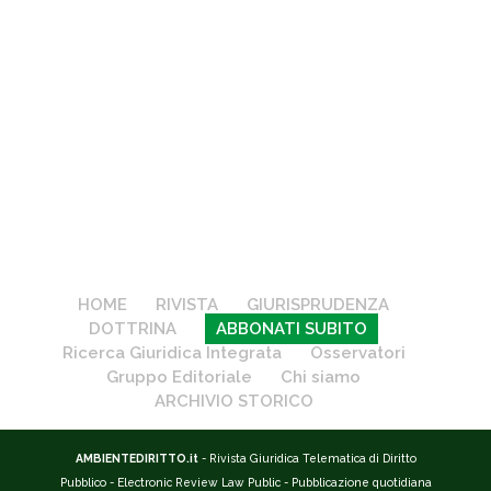
HOME
RIVISTA
GIURISPRUDENZA
DOTTRINA
ABBONATI SUBITO
Ricerca Giuridica Integrata
Osservatori
Gruppo Editoriale
Chi siamo
ARCHIVIO STORICO
AMBIENTEDIRITTO.it
- Rivista Giuridica Telematica di Diritto
Pubblico - Electronic Review Law Public - Pubblicazione quotidiana