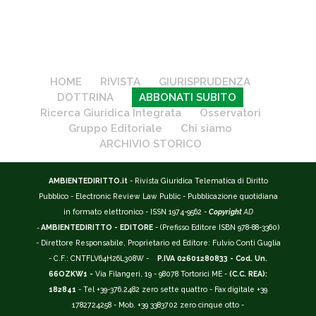
HOME
RIVISTA
GIURISPRUDENZA
DOTTRINA
ABBONATI SUBITO
Ricerca Giuridica Integrata
Osservatori
Gruppo Editoriale
Chi siamo
ARCHIVIO STORICO
AMBIENTEDIRITTO.it
- Rivista Giuridica Telematica di Diritto
Pubblico - Electronic Review Law Public - Pubblicazione quotidiana
in formato elettronico - ISSN 1974-9562 -
Copyright
AD
-
AMBIENTEDIRITTO - EDITORE
- (Prefisso Editore ISBN 978-88-3360)
- Direttore Responsabile, Proprietario ed Editore: Fulvio Conti Guglia
- C.F.: CNTFLV64H26L308W -
P.IVA 02601280833 - Cod. Un.
66OZKW1 -
Via Filangeri, 19 - 98078 Tortorici ME -
(C.C. REA):
182841
- Tel +39-376.2482 zero sette quattro - Fax digitale +39
1782724258 - Mob. +39 3383702 zero cinque otto -