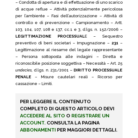
– Condotta di apertura e di effettuazione di uno scarico
di acque reflue – Attività potenzialmente pericolosa
per l’ambiente – Fasi dell’autorizzazione – Attività di
controllo e di prevenzione – Campionamento – Artt.
103, 104, 107, 108 e 137, cc.1 e 3, d.lgs. n. 152/2006 –
LEGITTIMAZIONE PROCESSUAL
E – Sequestro
preventivo di beni societari – Impugnazione –
231
–
Legittimazione al riesame del legale rappresentante
– Persona sottoposta alle indagini – Diretta e
riconoscibile posizione soggettiva – Necessità – Art. 25
undecies,
d.lgs. n. 231/2001 –
DIRITTO PROCESSUALE
PENALE
– Misure cautelari reali – Ricorso per
cassazione – Limiti.
PER LEGGERE IL CONTENUTO
COMPLETO DI QUESTO ARTICOLO DEVI
ACCEDERE AL SITO
O
REGISTRARE UN
ACCOUNT.
CONSULTA LA PAGINA
ABBONAMENTI
PER MAGGIORI DETTAGLI.